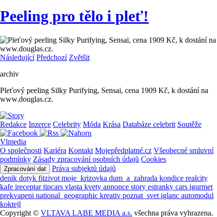
Peeling pro tělo i pleť!
Následující
Předchozí
Zvětšit
archiv
Pleťový peeling Silky Purifying, Sensai, cena 1909 Kč, k dostání na
www.douglas.cz.
Redakce
Inzerce
Celebrity
Móda
Krása
Databáze celebrit
Soutěže
Vlmedia
O společnosti
Kariéra
Kontakt
Mojepředplatné.cz
Všeobecné smluvní
podmínky
Zásady zpracování osobních údajů
Cookies
Práva subjektů údajů
Zpracování dat
denik
dotyk
fitzivot
moje_krizovka
dum_a_zahrada
kondice
realcity
kafe
ireceptar
tipcars
vlasta
kvety
annonce
story
estranky
cars
igurmet
prekvapeni
national_geographic
kreativ
poznat_svet
iglanc
automodul
koktejl
Copyright ©
VLTAVA LABE MEDIA a.s.
všechna práva vyhrazena.