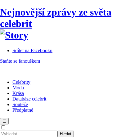
Nejnovější zprávy ze světa
celebrit
Sdílet na Facebooku
Staňte se fanouškem
Celebrity
Móda
Krása
Databáze celebrit
Soutěže
Předplatné
☰