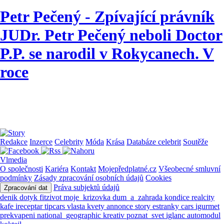
Petr Pečený - Zpívající právník
JUDr. Petr Pečený neboli Doctor
P.P. se narodil v Rokycanech. V
roce
Redakce
Inzerce
Celebrity
Móda
Krása
Databáze celebrit
Soutěže
Vlmedia
O společnosti
Kariéra
Kontakt
Mojepředplatné.cz
Všeobecné smluvní
podmínky
Zásady zpracování osobních údajů
Cookies
Práva subjektů údajů
Zpracování dat
denik
dotyk
fitzivot
moje_krizovka
dum_a_zahrada
kondice
realcity
kafe
ireceptar
tipcars
vlasta
kvety
annonce
story
estranky
cars
igurmet
prekvapeni
national_geographic
kreativ
poznat_svet
iglanc
automodul