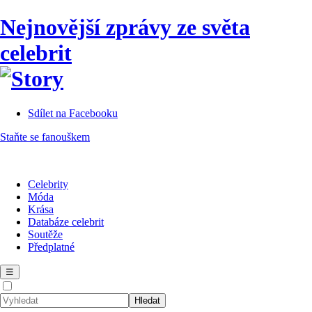
Nejnovější zprávy ze světa
celebrit
Sdílet na Facebooku
Staňte se fanouškem
Celebrity
Móda
Krása
Databáze celebrit
Soutěže
Předplatné
☰