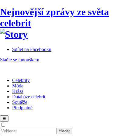
Nejnovější zprávy ze světa
celebrit
Sdílet na Facebooku
Staňte se fanouškem
Celebrity
Móda
Krása
Databáze celebrit
Soutěže
Předplatné
☰