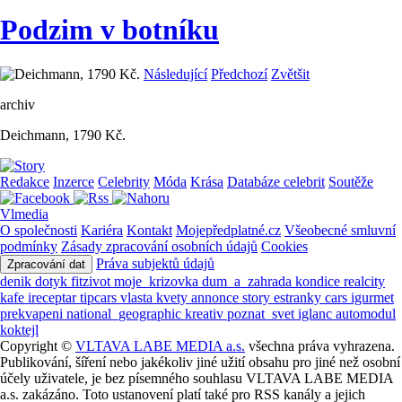
Podzim v botníku
Následující
Předchozí
Zvětšit
archiv
Deichmann, 1790 Kč.
Redakce
Inzerce
Celebrity
Móda
Krása
Databáze celebrit
Soutěže
Vlmedia
O společnosti
Kariéra
Kontakt
Mojepředplatné.cz
Všeobecné smluvní
podmínky
Zásady zpracování osobních údajů
Cookies
Práva subjektů údajů
Zpracování dat
denik
dotyk
fitzivot
moje_krizovka
dum_a_zahrada
kondice
realcity
kafe
ireceptar
tipcars
vlasta
kvety
annonce
story
estranky
cars
igurmet
prekvapeni
national_geographic
kreativ
poznat_svet
iglanc
automodul
koktejl
Copyright ©
VLTAVA LABE MEDIA a.s.
všechna práva vyhrazena.
Publikování, šíření nebo jakékoliv jiné užití obsahu pro jiné než osobní
účely uživatele, je bez písemného souhlasu VLTAVA LABE MEDIA
a.s. zakázáno. Toto ustanovení platí také pro RSS kanály a jejich