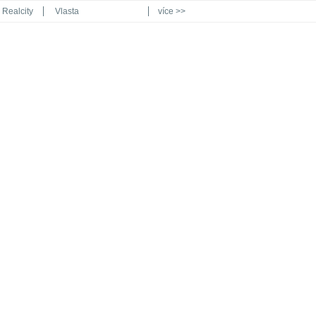
Realcity
Vlasta
více >>
Automodul.cz
Poznat svět