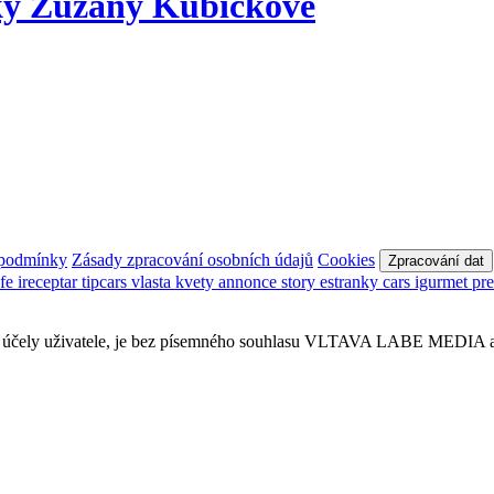
ky Zuzany Kubíčkové
 podmínky
Zásady zpracování osobních údajů
Cookies
Zpracování dat
afe
ireceptar
tipcars
vlasta
kvety
annonce
story
estranky
cars
igurmet
pr
obní účely uživatele, je bez písemného souhlasu VLTAVA LABE MEDIA a.s