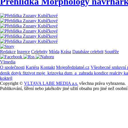
Přehlídka Morphology návrhář
Redakce
Inzerce
Celebrity
Móda
Krása
Databáze celebrit
Soutěže
Vlmedia
O společnosti
Kariéra
Kontakt
Mojepředplatné.cz
Všeobecné smluvní
denik
dotyk
fitzivot
moje_krizovka
dum_a_zahrada
kondice
realcity
k
koktejl
Copyright ©
VLTAVA LABE MEDIA a.s.
všechna práva vyhrazena.
Publikování, šíření nebo jakékoliv jiné užití obsahu pro jiné než os