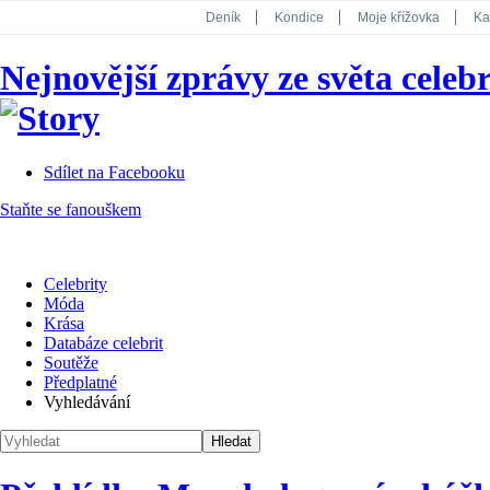
Deník
Kondice
Moje křížovka
Ka
National Geographic
Dotyk
Story
Nejnovější zprávy ze světa celebr
Koktejl
Sdílet na Facebooku
Staňte se fanouškem
Celebrity
Móda
Krása
Databáze celebrit
Soutěže
Předplatné
Vyhledávání