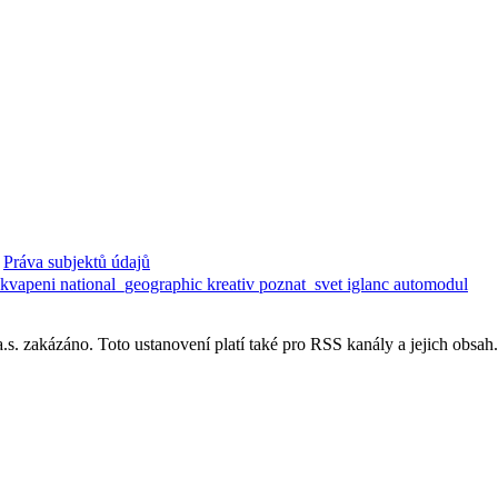
Práva subjektů údajů
ekvapeni
national_geographic
kreativ
poznat_svet
iglanc
automodul
. zakázáno. Toto ustanovení platí také pro RSS kanály a jejich obsah.