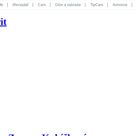
fe
iReceptář
Cars
Dům a zahrada
TipCars
Annonce
Květy
Překvapení
iGurmet
eStránky
Kreativ
iGlanc
it