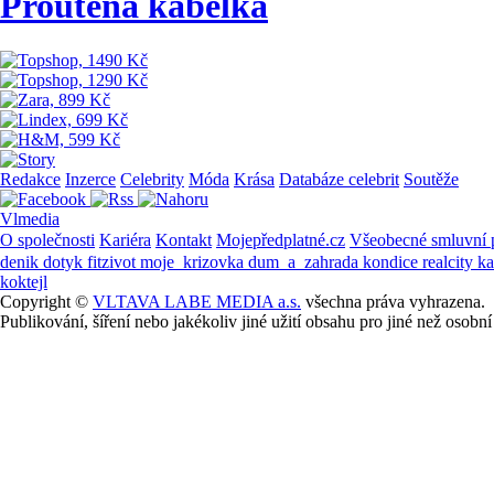
Proutěná kabelka
Redakce
Inzerce
Celebrity
Móda
Krása
Databáze celebrit
Soutěže
Vlmedia
O společnosti
Kariéra
Kontakt
Mojepředplatné.cz
Všeobecné smluvní
denik
dotyk
fitzivot
moje_krizovka
dum_a_zahrada
kondice
realcity
k
koktejl
Copyright ©
VLTAVA LABE MEDIA a.s.
všechna práva vyhrazena.
Publikování, šíření nebo jakékoliv jiné užití obsahu pro jiné než os