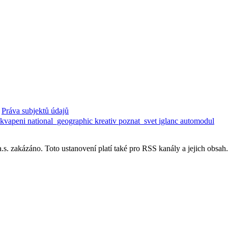
Práva subjektů údajů
ekvapeni
national_geographic
kreativ
poznat_svet
iglanc
automodul
. zakázáno. Toto ustanovení platí také pro RSS kanály a jejich obsah.