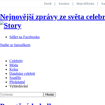
Deník
Kondice
Moje křížovka
Ka
National Geographic
Dotyk
Story
Nejnovější zprávy ze světa celebr
Koktejl
Sdílet na Facebooku
Staňte se fanouškem
Celebrity
Móda
Krása
Databáze celebrit
Soutěže
Předplatné
Vyhledávání