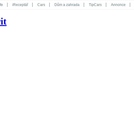
fe
iReceptář
Cars
Dům a zahrada
TipCars
Annonce
Květy
Překvapení
iGurmet
eStránky
Kreativ
iGlanc
it