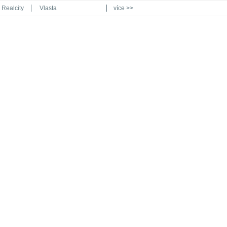
Realcity
Vlasta
více >>
Automodul.cz
Poznat svět