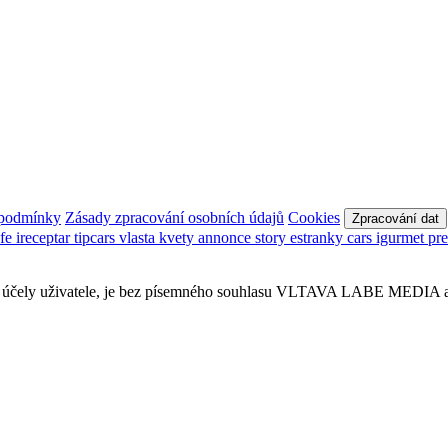
 podmínky
Zásady zpracování osobních údajů
Cookies
Zpracování dat
afe
ireceptar
tipcars
vlasta
kvety
annonce
story
estranky
cars
igurmet
pr
obní účely uživatele, je bez písemného souhlasu VLTAVA LABE MEDIA a.s