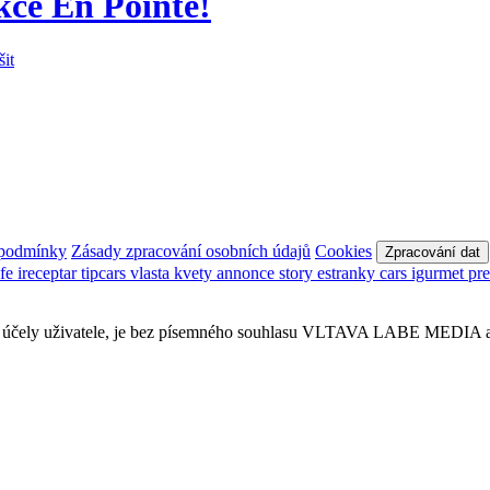
ce En Pointe!
šit
 podmínky
Zásady zpracování osobních údajů
Cookies
Zpracování dat
afe
ireceptar
tipcars
vlasta
kvety
annonce
story
estranky
cars
igurmet
pr
obní účely uživatele, je bez písemného souhlasu VLTAVA LABE MEDIA a.s