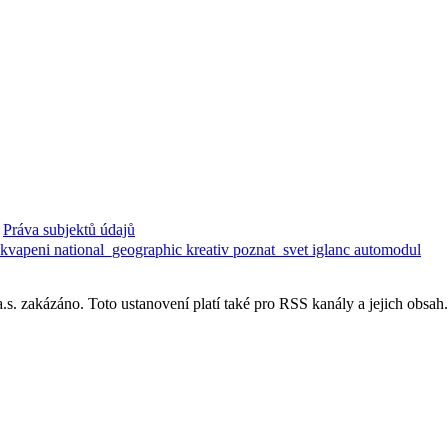
Práva subjektů údajů
ekvapeni
national_geographic
kreativ
poznat_svet
iglanc
automodul
. zakázáno. Toto ustanovení platí také pro RSS kanály a jejich obsah.