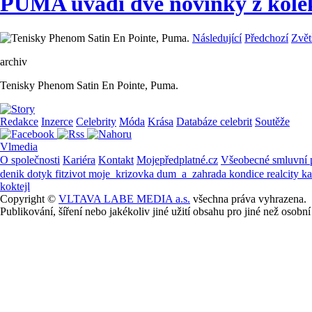
PUMA uvádí dvě novinky z kolek
Následující
Předchozí
Zvět
archiv
Tenisky Phenom Satin En Pointe, Puma.
Redakce
Inzerce
Celebrity
Móda
Krása
Databáze celebrit
Soutěže
Vlmedia
O společnosti
Kariéra
Kontakt
Mojepředplatné.cz
Všeobecné smluvní
denik
dotyk
fitzivot
moje_krizovka
dum_a_zahrada
kondice
realcity
k
koktejl
Copyright ©
VLTAVA LABE MEDIA a.s.
všechna práva vyhrazena.
Publikování, šíření nebo jakékoliv jiné užití obsahu pro jiné než os