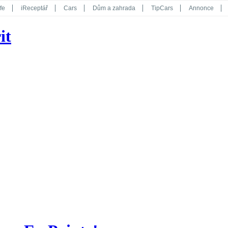
fe
iReceptář
Cars
Dům a zahrada
TipCars
Annonce
Květy
Překvapení
iGurmet
eStránky
Kreativ
iGlanc
it