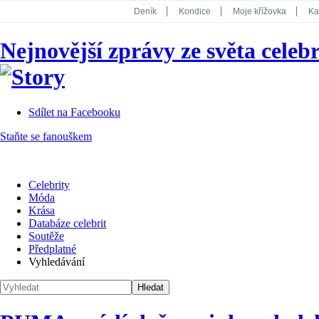
Deník
Kondice
Moje křížovka
Ka
National Geographic
Dotyk
Story
Nejnovější zprávy ze světa celebr
Koktejl
Sdílet na Facebooku
Staňte se fanouškem
Celebrity
Móda
Krása
Databáze celebrit
Soutěže
Předplatné
Vyhledávání