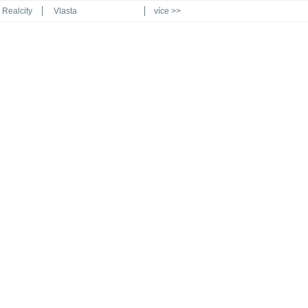
Realcity
Vlasta
více >>
Automodul.cz
Poznat svět