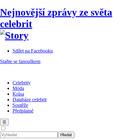
Nejnovější zprávy ze světa
celebrit
Sdílet na Facebooku
Staňte se fanouškem
Celebrity
Móda
Krása
Databáze celebrit
Soutěže
Předplatné
☰