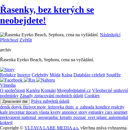
Řasenky, bez kterých se
neobejdete!
Následující
Předchozí
Zvětšit
archiv
Řasenka Eyeko Beach, Sephora, cena na vyžádání.
Redakce
Inzerce
Celebrity
Móda
Krása
Databáze celebrit
Soutěže
Vlmedia
O společnosti
Kariéra
Kontakt
Mojepředplatné.cz
Všeobecné smluvní
podmínky
Zásady zpracování osobních údajů
Cookies
Práva subjektů údajů
Zpracování dat
denik
dotyk
fitzivot
moje_krizovka
dum_a_zahrada
kondice
realcity
kafe
ireceptar
tipcars
vlasta
kvety
annonce
story
estranky
cars
igurmet
prekvapeni
national_geographic
kreativ
poznat_svet
iglanc
automodul
koktejl
Copyright ©
VLTAVA LABE MEDIA a.s.
všechna práva vyhrazena.