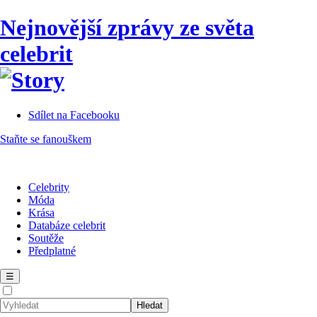
Nejnovější zprávy ze světa
celebrit
Sdílet na Facebooku
Staňte se fanouškem
Celebrity
Móda
Krása
Databáze celebrit
Soutěže
Předplatné
☰