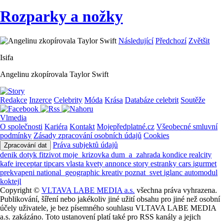
Rozparky a nožky
Následující
Předchozí
Zvětšit
Isifa
Angelinu zkopírovala Taylor Swift
Redakce
Inzerce
Celebrity
Móda
Krása
Databáze celebrit
Soutěže
Vlmedia
O společnosti
Kariéra
Kontakt
Mojepředplatné.cz
Všeobecné smluvní
podmínky
Zásady zpracování osobních údajů
Cookies
Práva subjektů údajů
Zpracování dat
denik
dotyk
fitzivot
moje_krizovka
dum_a_zahrada
kondice
realcity
kafe
ireceptar
tipcars
vlasta
kvety
annonce
story
estranky
cars
igurmet
prekvapeni
national_geographic
kreativ
poznat_svet
iglanc
automodul
koktejl
Copyright ©
VLTAVA LABE MEDIA a.s.
všechna práva vyhrazena.
Publikování, šíření nebo jakékoliv jiné užití obsahu pro jiné než osobní
účely uživatele, je bez písemného souhlasu VLTAVA LABE MEDIA
a.s. zakázáno. Toto ustanovení platí také pro RSS kanály a jejich