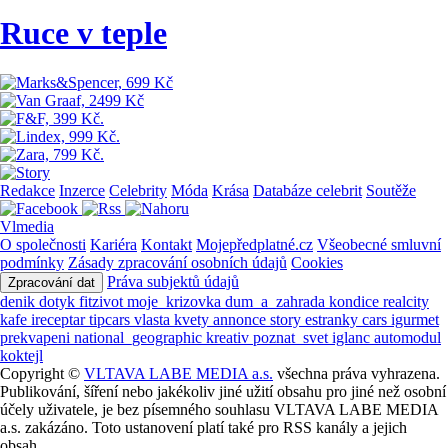
Ruce v teple
Redakce
Inzerce
Celebrity
Móda
Krása
Databáze celebrit
Soutěže
Vlmedia
O společnosti
Kariéra
Kontakt
Mojepředplatné.cz
Všeobecné smluvní
podmínky
Zásady zpracování osobních údajů
Cookies
Práva subjektů údajů
Zpracování dat
denik
dotyk
fitzivot
moje_krizovka
dum_a_zahrada
kondice
realcity
kafe
ireceptar
tipcars
vlasta
kvety
annonce
story
estranky
cars
igurmet
prekvapeni
national_geographic
kreativ
poznat_svet
iglanc
automodul
koktejl
Copyright ©
VLTAVA LABE MEDIA a.s.
všechna práva vyhrazena.
Publikování, šíření nebo jakékoliv jiné užití obsahu pro jiné než osobní
účely uživatele, je bez písemného souhlasu VLTAVA LABE MEDIA
a.s. zakázáno. Toto ustanovení platí také pro RSS kanály a jejich
obsah.