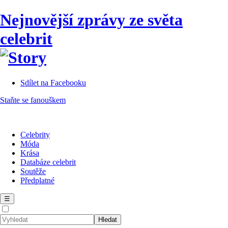
Nejnovější zprávy ze světa
celebrit
Sdílet na Facebooku
Staňte se fanouškem
Celebrity
Móda
Krása
Databáze celebrit
Soutěže
Předplatné
☰