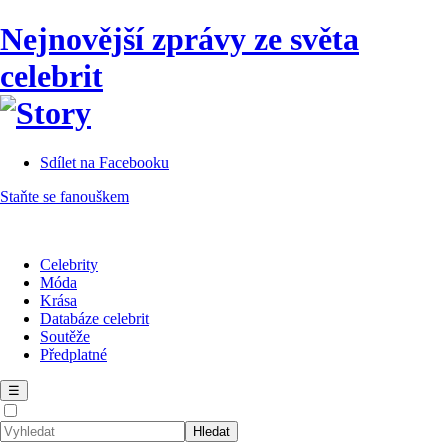
Nejnovější zprávy ze světa
celebrit
Sdílet na Facebooku
Staňte se fanouškem
Celebrity
Móda
Krása
Databáze celebrit
Soutěže
Předplatné
☰