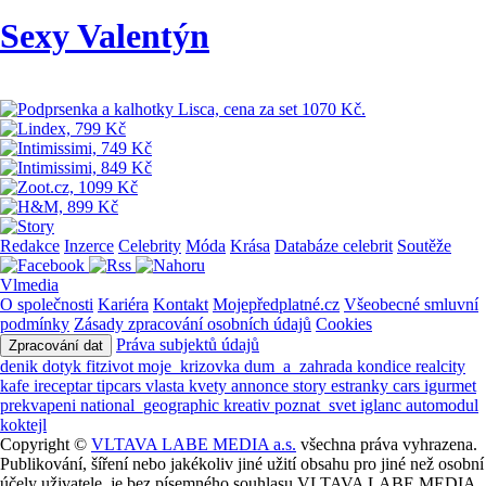
Sexy Valentýn
Redakce
Inzerce
Celebrity
Móda
Krása
Databáze celebrit
Soutěže
Vlmedia
O společnosti
Kariéra
Kontakt
Mojepředplatné.cz
Všeobecné smluvní
podmínky
Zásady zpracování osobních údajů
Cookies
Práva subjektů údajů
Zpracování dat
denik
dotyk
fitzivot
moje_krizovka
dum_a_zahrada
kondice
realcity
kafe
ireceptar
tipcars
vlasta
kvety
annonce
story
estranky
cars
igurmet
prekvapeni
national_geographic
kreativ
poznat_svet
iglanc
automodul
koktejl
Copyright ©
VLTAVA LABE MEDIA a.s.
všechna práva vyhrazena.
Publikování, šíření nebo jakékoliv jiné užití obsahu pro jiné než osobní
účely uživatele, je bez písemného souhlasu VLTAVA LABE MEDIA