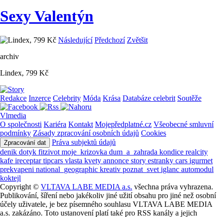
Sexy Valentýn
Následující
Předchozí
Zvětšit
archiv
Lindex, 799 Kč
Redakce
Inzerce
Celebrity
Móda
Krása
Databáze celebrit
Soutěže
Vlmedia
O společnosti
Kariéra
Kontakt
Mojepředplatné.cz
Všeobecné smluvní
podmínky
Zásady zpracování osobních údajů
Cookies
Práva subjektů údajů
Zpracování dat
denik
dotyk
fitzivot
moje_krizovka
dum_a_zahrada
kondice
realcity
kafe
ireceptar
tipcars
vlasta
kvety
annonce
story
estranky
cars
igurmet
prekvapeni
national_geographic
kreativ
poznat_svet
iglanc
automodul
koktejl
Copyright ©
VLTAVA LABE MEDIA a.s.
všechna práva vyhrazena.
Publikování, šíření nebo jakékoliv jiné užití obsahu pro jiné než osobní
účely uživatele, je bez písemného souhlasu VLTAVA LABE MEDIA
a.s. zakázáno. Toto ustanovení platí také pro RSS kanály a jejich