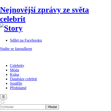
Nejnovější zprávy ze světa
celebrit
Sdílet na Facebooku
Staňte se fanouškem
Celebrity
Móda
Krása
Databáze celebrit
Soutěže
Předplatné
☰