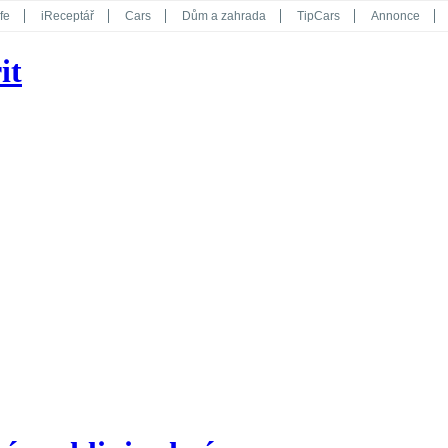
fe
iReceptář
Cars
Dům a zahrada
TipCars
Annonce
Květy
Překvapení
iGurmet
eStránky
Kreativ
iGlanc
it