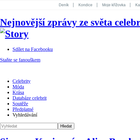
Deník
Kondice
Moje křížovka
Ka
National Geographic
Dotyk
Story
Nejnovější zprávy ze světa celebr
Koktejl
Sdílet na Facebooku
Staňte se fanouškem
Celebrity
Móda
Krása
Databáze celebrit
Soutěže
Předplatné
Vyhledávání