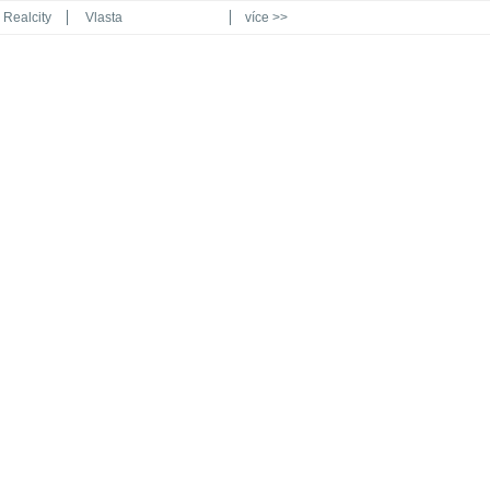
Realcity
Vlasta
více >>
Automodul.cz
Poznat svět