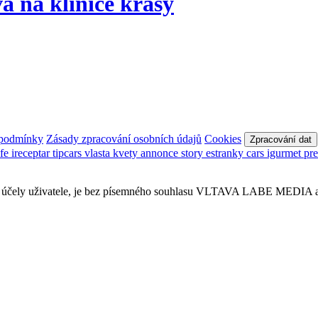
 na klinice krásy
 podmínky
Zásady zpracování osobních údajů
Cookies
Zpracování dat
afe
ireceptar
tipcars
vlasta
kvety
annonce
story
estranky
cars
igurmet
pr
obní účely uživatele, je bez písemného souhlasu VLTAVA LABE MEDIA a.s