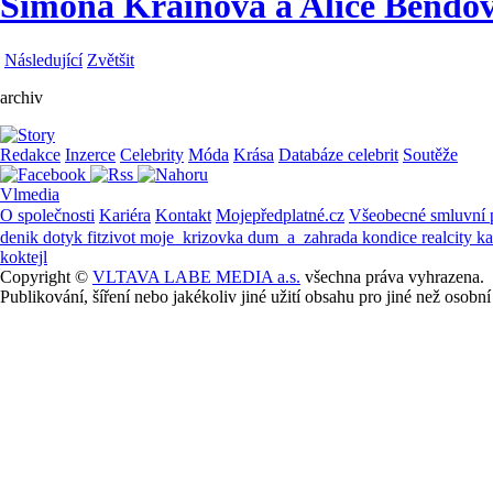
Simona Krainová a Alice Bendová
Následující
Zvětšit
archiv
Redakce
Inzerce
Celebrity
Móda
Krása
Databáze celebrit
Soutěže
Vlmedia
O společnosti
Kariéra
Kontakt
Mojepředplatné.cz
Všeobecné smluvní
denik
dotyk
fitzivot
moje_krizovka
dum_a_zahrada
kondice
realcity
k
koktejl
Copyright ©
VLTAVA LABE MEDIA a.s.
všechna práva vyhrazena.
Publikování, šíření nebo jakékoliv jiné užití obsahu pro jiné než os