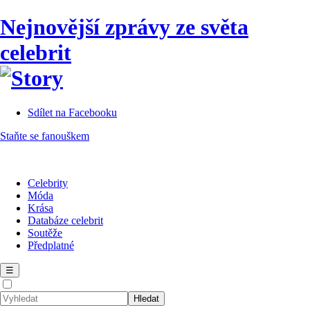
Nejnovější zprávy ze světa
celebrit
Sdílet na Facebooku
Staňte se fanouškem
Celebrity
Móda
Krása
Databáze celebrit
Soutěže
Předplatné
☰