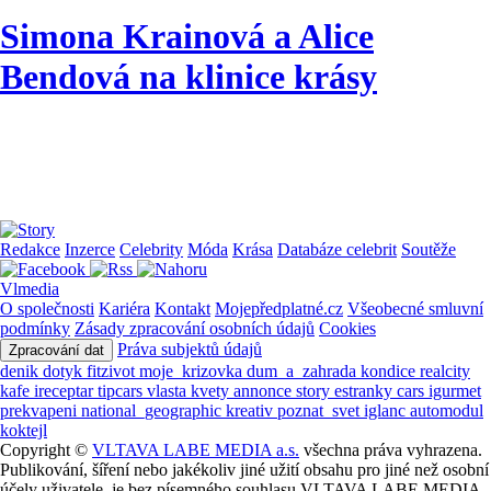
Simona Krainová a Alice
Bendová na klinice krásy
Redakce
Inzerce
Celebrity
Móda
Krása
Databáze celebrit
Soutěže
Vlmedia
O společnosti
Kariéra
Kontakt
Mojepředplatné.cz
Všeobecné smluvní
podmínky
Zásady zpracování osobních údajů
Cookies
Práva subjektů údajů
Zpracování dat
denik
dotyk
fitzivot
moje_krizovka
dum_a_zahrada
kondice
realcity
kafe
ireceptar
tipcars
vlasta
kvety
annonce
story
estranky
cars
igurmet
prekvapeni
national_geographic
kreativ
poznat_svet
iglanc
automodul
koktejl
Copyright ©
VLTAVA LABE MEDIA a.s.
všechna práva vyhrazena.
Publikování, šíření nebo jakékoliv jiné užití obsahu pro jiné než osobní
účely uživatele, je bez písemného souhlasu VLTAVA LABE MEDIA