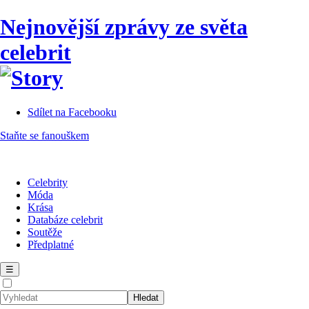
Nejnovější zprávy ze světa
celebrit
Sdílet na Facebooku
Staňte se fanouškem
Celebrity
Móda
Krása
Databáze celebrit
Soutěže
Předplatné
☰