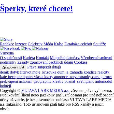
Šperky, které chcete!
Redakce
Inzerce
Celebrity
Móda
Krása
Databáze celebrit
Soutěže
Vlmedia
O společnosti
Kariéra
Kontakt
Mojepředplatné.cz
Všeobecné smluvní
podmínky
Zásady zpracování osobních údajů
Cookies
Práva subjektů údajů
Zpracování dat
denik
dotyk
fitzivot
moje_krizovka
dum_a_zahrada
kondice
realcity
kafe
ireceptar
tipcars
vlasta
kvety
annonce
story
estranky
cars
igurmet
prekvapeni
national_geographic
kreativ
poznat_svet
iglanc
automodul
koktejl
Copyright ©
VLTAVA LABE MEDIA a.s.
všechna práva vyhrazena.
Publikování, šíření nebo jakékoliv jiné užití obsahu pro jiné než osobní
účely uživatele, je bez písemného souhlasu VLTAVA LABE MEDIA
a.s. zakázáno. Toto ustanovení platí také pro RSS kanály a jejich
obsah.