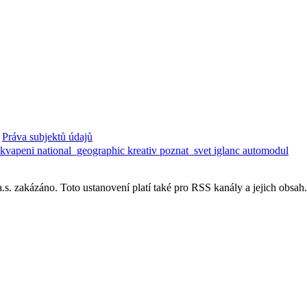
Práva subjektů údajů
ekvapeni
national_geographic
kreativ
poznat_svet
iglanc
automodul
. zakázáno. Toto ustanovení platí také pro RSS kanály a jejich obsah.