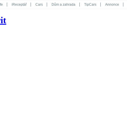
fe
iReceptář
Cars
Dům a zahrada
TipCars
Annonce
Květy
Překvapení
iGurmet
eStránky
Kreativ
iGlanc
it