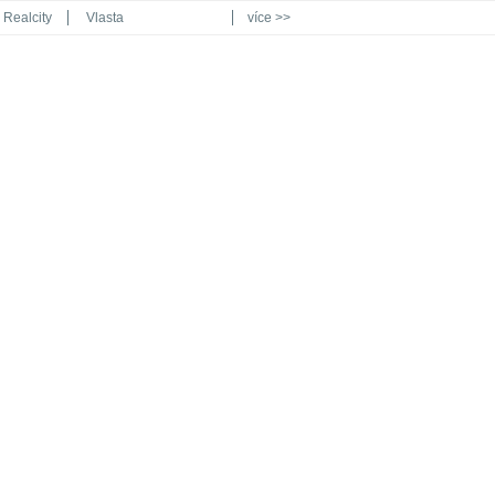
Realcity
Vlasta
více >>
Automodul.cz
Poznat svět