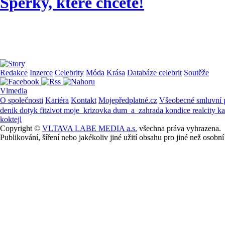
Šperky, které chcete!
Redakce
Inzerce
Celebrity
Móda
Krása
Databáze celebrit
Soutěže
Vlmedia
O společnosti
Kariéra
Kontakt
Mojepředplatné.cz
Všeobecné smluvní
denik
dotyk
fitzivot
moje_krizovka
dum_a_zahrada
kondice
realcity
k
koktejl
Copyright ©
VLTAVA LABE MEDIA a.s.
všechna práva vyhrazena.
Publikování, šíření nebo jakékoliv jiné užití obsahu pro jiné než os