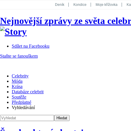
Deník
Kondice
Moje křížovka
Ka
National Geographic
Dotyk
Story
Nejnovější zprávy ze světa celebr
Koktejl
Sdílet na Facebooku
Staňte se fanouškem
Celebrity
Móda
Krása
Databáze celebrit
Soutěže
Předplatné
Vyhledávání