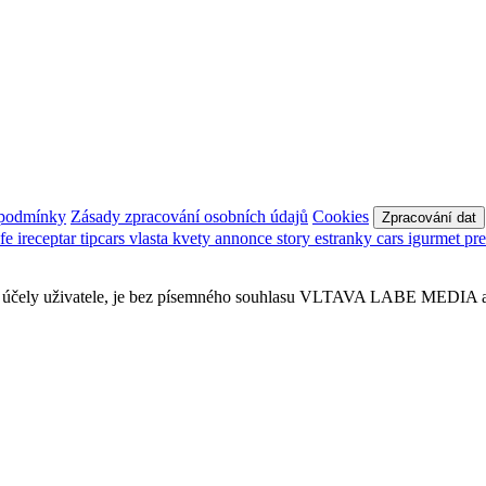
 podmínky
Zásady zpracování osobních údajů
Cookies
Zpracování dat
afe
ireceptar
tipcars
vlasta
kvety
annonce
story
estranky
cars
igurmet
pr
obní účely uživatele, je bez písemného souhlasu VLTAVA LABE MEDIA a.s