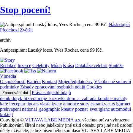
Stop pocení!
Následující
Předchozí
Zvětšit
archiv
Antiperspirant Laoský lotos, Yves Rocher, cena 99 Kč.
Redakce
Inzerce
Celebrity
Móda
Krása
Databáze celebrit
Soutěže
Vlmedia
O společnosti
Kariéra
Kontakt
Mojepředplatné.cz
Všeobecné smluvní
podmínky
Zásady zpracování osobních údajů
Cookies
Práva subjektů údajů
Zpracování dat
denik
dotyk
fitzivot
moje_krizovka
dum_a_zahrada
kondice
realcity
kafe
ireceptar
tipcars
vlasta
kvety
annonce
story
estranky
cars
igurmet
prekvapeni
national_geographic
kreativ
poznat_svet
iglanc
automodul
koktejl
Copyright ©
VLTAVA LABE MEDIA a.s.
všechna práva vyhrazena.
Publikování, šíření nebo jakékoliv jiné užití obsahu pro jiné než osobní
účely uživatele, je bez písemného souhlasu VLTAVA LABE MEDIA