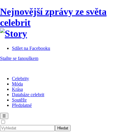
Nejnovější zprávy ze světa
celebrit
Sdílet na Facebooku
Staňte se fanouškem
Celebrity
Móda
Krása
Databáze celebrit
Soutěže
Předplatné
☰