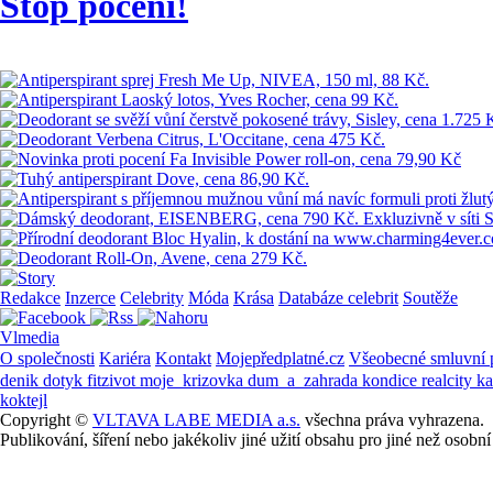
Stop pocení!
Redakce
Inzerce
Celebrity
Móda
Krása
Databáze celebrit
Soutěže
Vlmedia
O společnosti
Kariéra
Kontakt
Mojepředplatné.cz
Všeobecné smluvní
denik
dotyk
fitzivot
moje_krizovka
dum_a_zahrada
kondice
realcity
k
koktejl
Copyright ©
VLTAVA LABE MEDIA a.s.
všechna práva vyhrazena.
Publikování, šíření nebo jakékoliv jiné užití obsahu pro jiné než os