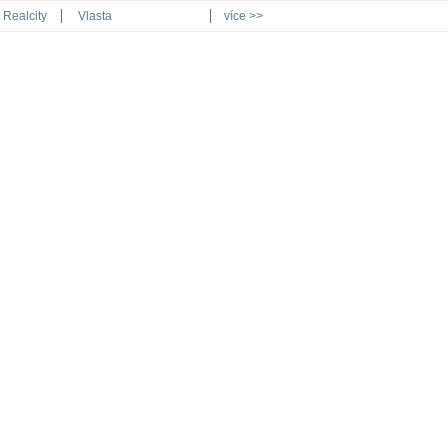
Realcity
Vlasta
více >>
Automodul.cz
Poznat svět