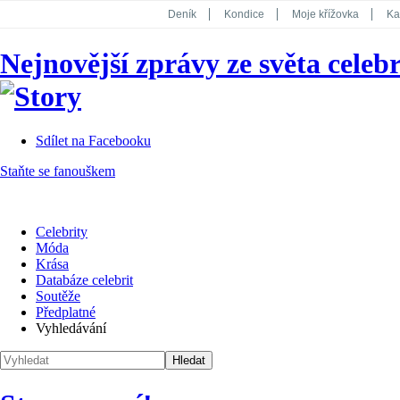
Deník
Kondice
Moje křížovka
Ka
National Geographic
Dotyk
Story
Nejnovější zprávy ze světa celebr
Koktejl
Sdílet na Facebooku
Staňte se fanouškem
Celebrity
Móda
Krása
Databáze celebrit
Soutěže
Předplatné
Vyhledávání