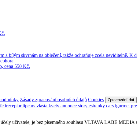
 podmínky
Zásady zpracování osobních údajů
Cookies
Zpracování dat
afe
ireceptar
tipcars
vlasta
kvety
annonce
story
estranky
cars
igurmet
pr
obní účely uživatele, je bez písemného souhlasu VLTAVA LABE MEDIA a.s