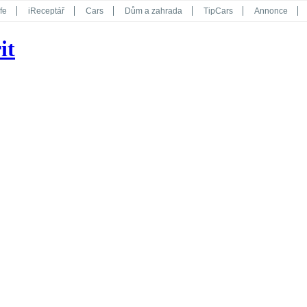
fe
iReceptář
Cars
Dům a zahrada
TipCars
Annonce
Květy
Překvapení
iGurmet
eStránky
Kreativ
iGlanc
it