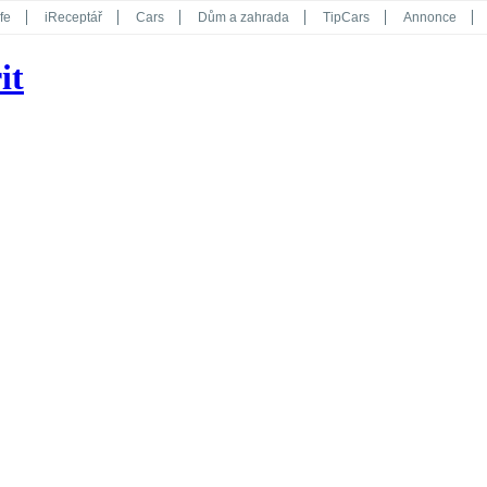
fe
iReceptář
Cars
Dům a zahrada
TipCars
Annonce
Květy
Překvapení
iGurmet
eStránky
Kreativ
iGlanc
it