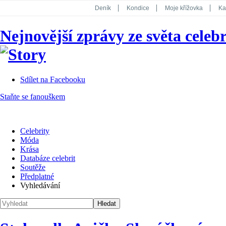
Deník
Kondice
Moje křížovka
Ka
National Geographic
Dotyk
Story
Nejnovější zprávy ze světa celebr
Koktejl
Sdílet na Facebooku
Staňte se fanouškem
Celebrity
Móda
Krása
Databáze celebrit
Soutěže
Předplatné
Vyhledávání