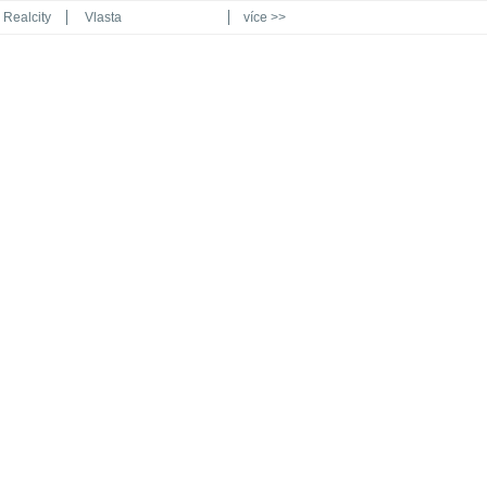
Realcity
Vlasta
více >>
Automodul.cz
Poznat svět