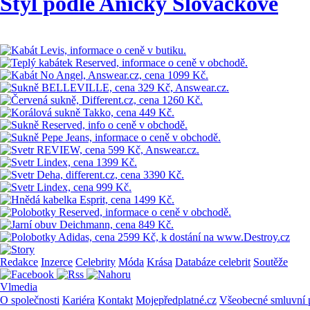
Styl podle Aničky Slováčkové
Redakce
Inzerce
Celebrity
Móda
Krása
Databáze celebrit
Soutěže
Vlmedia
O společnosti
Kariéra
Kontakt
Mojepředplatné.cz
Všeobecné smluvní