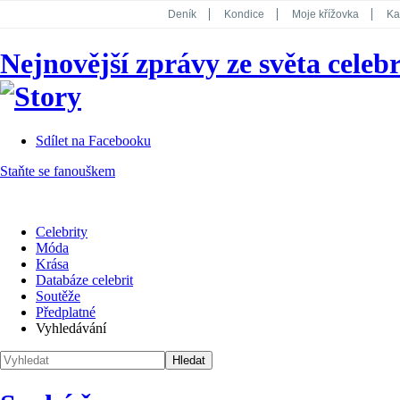
Deník
Kondice
Moje křížovka
Ka
National Geographic
Dotyk
Story
Nejnovější zprávy ze světa celebr
Koktejl
Sdílet na Facebooku
Staňte se fanouškem
Celebrity
Móda
Krása
Databáze celebrit
Soutěže
Předplatné
Vyhledávání