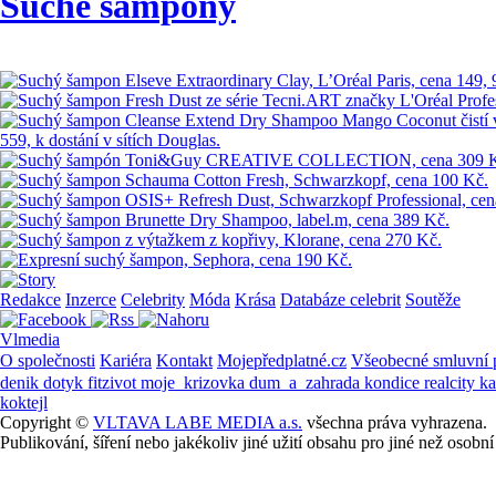
Suché šampony
Redakce
Inzerce
Celebrity
Móda
Krása
Databáze celebrit
Soutěže
Vlmedia
O společnosti
Kariéra
Kontakt
Mojepředplatné.cz
Všeobecné smluvní
denik
dotyk
fitzivot
moje_krizovka
dum_a_zahrada
kondice
realcity
k
koktejl
Copyright ©
VLTAVA LABE MEDIA a.s.
všechna práva vyhrazena.
Publikování, šíření nebo jakékoliv jiné užití obsahu pro jiné než os