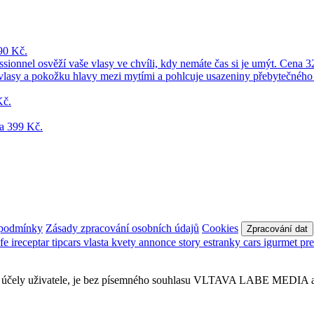
 podmínky
Zásady zpracování osobních údajů
Cookies
Zpracování dat
afe
ireceptar
tipcars
vlasta
kvety
annonce
story
estranky
cars
igurmet
pr
obní účely uživatele, je bez písemného souhlasu VLTAVA LABE MEDIA a.s