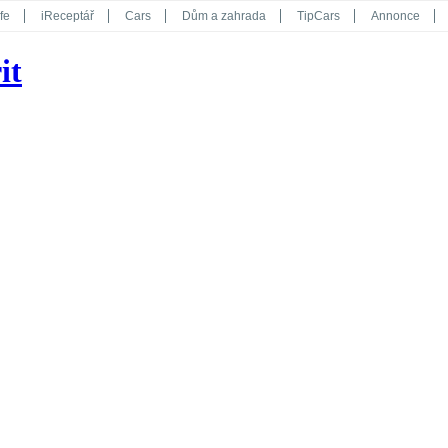
fe
iReceptář
Cars
Dům a zahrada
TipCars
Annonce
Květy
Překvapení
iGurmet
eStránky
Kreativ
iGlanc
it