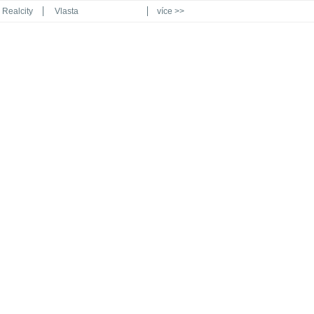
Realcity
Vlasta
více >>
Automodul.cz
Poznat svět