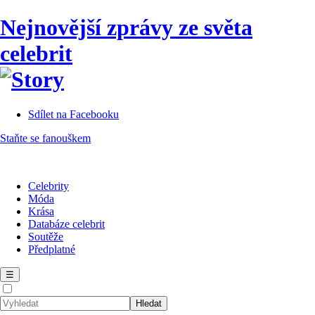
Nejnovější zprávy ze světa
celebrit
Sdílet na Facebooku
Staňte se fanouškem
Celebrity
Móda
Krása
Databáze celebrit
Soutěže
Předplatné
☰