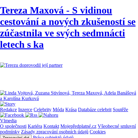
Tereza Maxová - S vidinou
cestování a nových zkušeností se
zúčastnila ve svých sedmnácti
letech s ka
Redakce
Inzerce
Celebrity
Móda
Krása
Databáze celebrit
Soutěže
Vlmedia
O společnosti
Kariéra
Kontakt
Mojepředplatné.cz
Všeobecné smluvní
podmínky
Zásady zpracování osobních údajů
Cookies
Práva subjektů údajů
Zpracování dat