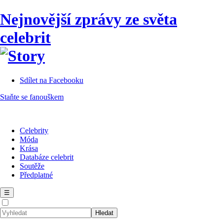
Nejnovější zprávy ze světa
celebrit
Sdílet na Facebooku
Staňte se fanouškem
Celebrity
Móda
Krása
Databáze celebrit
Soutěže
Předplatné
☰