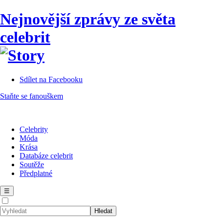
Nejnovější zprávy ze světa
celebrit
Sdílet na Facebooku
Staňte se fanouškem
Celebrity
Móda
Krása
Databáze celebrit
Soutěže
Předplatné
☰