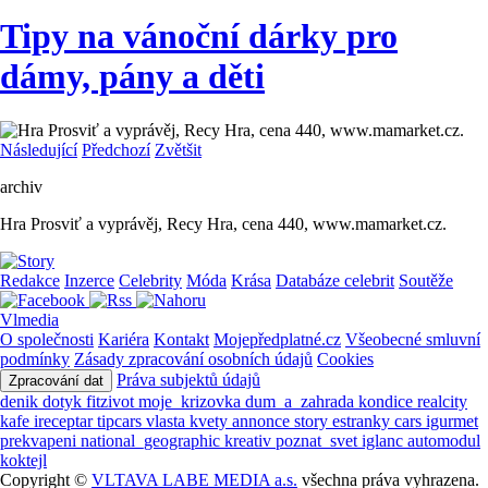
Tipy na vánoční dárky pro
dámy, pány a děti
Následující
Předchozí
Zvětšit
archiv
Hra Prosviť a vyprávěj, Recy Hra, cena 440, www.mamarket.cz.
Redakce
Inzerce
Celebrity
Móda
Krása
Databáze celebrit
Soutěže
Vlmedia
O společnosti
Kariéra
Kontakt
Mojepředplatné.cz
Všeobecné smluvní
podmínky
Zásady zpracování osobních údajů
Cookies
Práva subjektů údajů
Zpracování dat
denik
dotyk
fitzivot
moje_krizovka
dum_a_zahrada
kondice
realcity
kafe
ireceptar
tipcars
vlasta
kvety
annonce
story
estranky
cars
igurmet
prekvapeni
national_geographic
kreativ
poznat_svet
iglanc
automodul
koktejl
Copyright ©
VLTAVA LABE MEDIA a.s.
všechna práva vyhrazena.