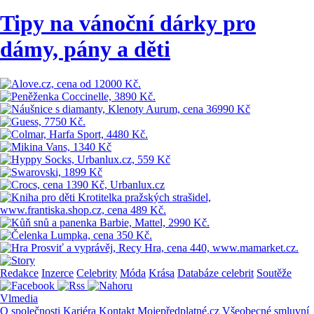
Tipy na vánoční dárky pro
dámy, pány a děti
Redakce
Inzerce
Celebrity
Móda
Krása
Databáze celebrit
Soutěže
Vlmedia
O společnosti
Kariéra
Kontakt
Mojepředplatné.cz
Všeobecné smluvní