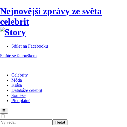
Nejnovější zprávy ze světa
celebrit
Sdílet na Facebooku
Staňte se fanouškem
Celebrity
Móda
Krása
Databáze celebrit
Soutěže
Předplatné
☰