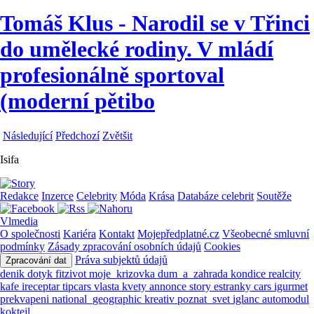
Tomáš Klus - Narodil se v Třinci
do umělecké rodiny. V mládí
profesionálně sportoval
(moderní pětibo
Následující
Předchozí
Zvětšit
Isifa
Redakce
Inzerce
Celebrity
Móda
Krása
Databáze celebrit
Soutěže
Vlmedia
O společnosti
Kariéra
Kontakt
Mojepředplatné.cz
Všeobecné smluvní
podmínky
Zásady zpracování osobních údajů
Cookies
Práva subjektů údajů
Zpracování dat
denik
dotyk
fitzivot
moje_krizovka
dum_a_zahrada
kondice
realcity
kafe
ireceptar
tipcars
vlasta
kvety
annonce
story
estranky
cars
igurmet
prekvapeni
national_geographic
kreativ
poznat_svet
iglanc
automodul
koktejl