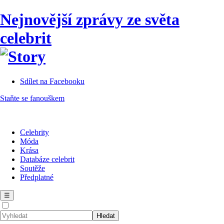
Nejnovější zprávy ze světa
celebrit
Sdílet na Facebooku
Staňte se fanouškem
Celebrity
Móda
Krása
Databáze celebrit
Soutěže
Předplatné
☰