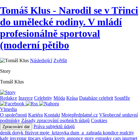
Tomáš Klus - Narodil se v Třinci
do umělecké rodiny. V mládí
profesionálně sportoval
(moderní pětibo
Následující
Zvětšit
Story
Tomáš Klus
Redakce
Inzerce
Celebrity
Móda
Krása
Databáze celebrit
Soutěže
Vlmedia
O společnosti
Kariéra
Kontakt
Mojepředplatné.cz
Všeobecné smluvní
podmínky
Zásady zpracování osobních údajů
Cookies
Práva subjektů údajů
Zpracování dat
denik
dotyk
fitzivot
moje_krizovka
dum_a_zahrada
kondice
realcity
kafe
ireceptar
tipcars
vlasta
kvety
annonce
story
estranky
cars
igurmet