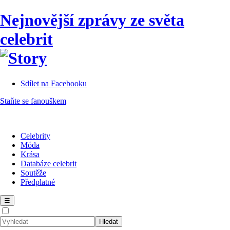
Nejnovější zprávy ze světa
celebrit
Sdílet na Facebooku
Staňte se fanouškem
Celebrity
Móda
Krása
Databáze celebrit
Soutěže
Předplatné
☰