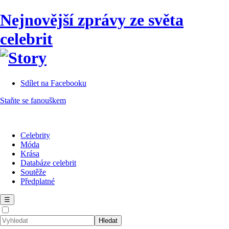
Nejnovější zprávy ze světa
celebrit
Sdílet na Facebooku
Staňte se fanouškem
Celebrity
Móda
Krása
Databáze celebrit
Soutěže
Předplatné
☰