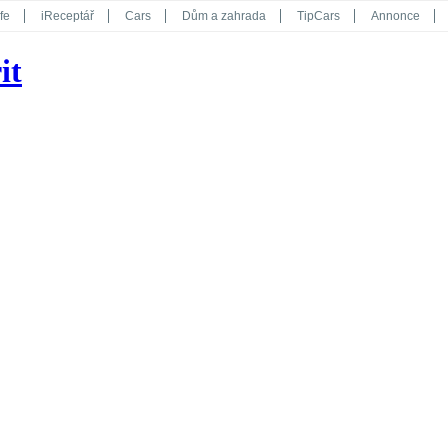
fe
iReceptář
Cars
Dům a zahrada
TipCars
Annonce
Květy
Překvapení
iGurmet
eStránky
Kreativ
iGlanc
it