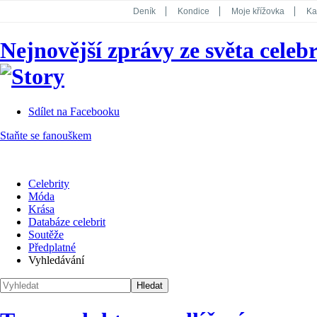
Deník
Kondice
Moje křížovka
Ka
National Geographic
Dotyk
Story
Nejnovější zprávy ze světa celebr
Koktejl
Sdílet na Facebooku
Staňte se fanouškem
Celebrity
Móda
Krása
Databáze celebrit
Soutěže
Předplatné
Vyhledávání