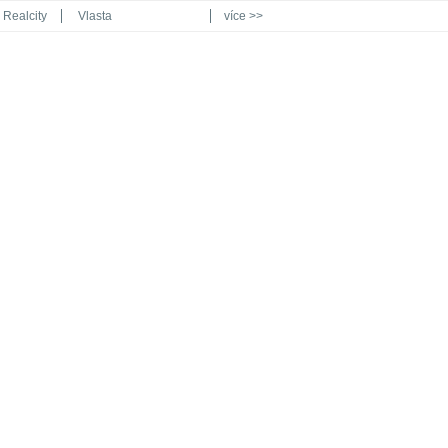
Realcity
Vlasta
více >>
Automodul.cz
Poznat svět