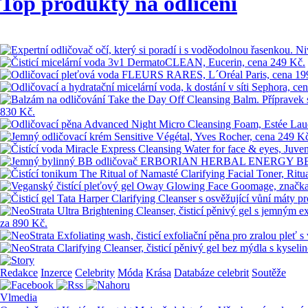
Top produkty na odlíčení
Redakce
Inzerce
Celebrity
Móda
Krása
Databáze celebrit
Soutěže
Vlmedia