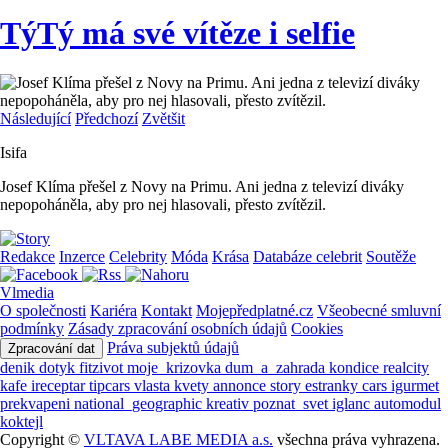
TýTý má své vítěze i selfie
Následující
Předchozí
Zvětšit
Isifa
Josef Klíma přešel z Novy na Primu. Ani jedna z televizí diváky
nepopoháněla, aby pro nej hlasovali, přesto zvítězil.
Redakce
Inzerce
Celebrity
Móda
Krása
Databáze celebrit
Soutěže
Vlmedia
O společnosti
Kariéra
Kontakt
Mojepředplatné.cz
Všeobecné smluvní
podmínky
Zásady zpracování osobních údajů
Cookies
Práva subjektů údajů
Zpracování dat
denik
dotyk
fitzivot
moje_krizovka
dum_a_zahrada
kondice
realcity
kafe
ireceptar
tipcars
vlasta
kvety
annonce
story
estranky
cars
igurmet
prekvapeni
national_geographic
kreativ
poznat_svet
iglanc
automodul
koktejl
Copyright ©
VLTAVA LABE MEDIA a.s.
všechna práva vyhrazena.