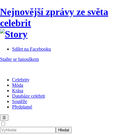
Nejnovější zprávy ze světa
celebrit
Sdílet na Facebooku
Staňte se fanouškem
Celebrity
Móda
Krása
Databáze celebrit
Soutěže
Předplatné
☰