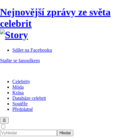
Nejnovější zprávy ze světa
celebrit
Sdílet na Facebooku
Staňte se fanouškem
Celebrity
Móda
Krása
Databáze celebrit
Soutěže
Předplatné
☰