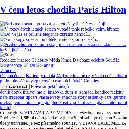
V čem letos chodila Paris Hilton
Redakce
Inzerce
Celebrity
Móda
Krása
Databáze celebrit
Soutěže
Vlmedia
O společnosti
Kariéra
Kontakt
Mojepředplatné.cz
Všeobecné smluvní
podmínky
Zásady zpracování osobních údajů
Cookies
Práva subjektů údajů
Zpracování dat
denik
dotyk
fitzivot
moje_krizovka
dum_a_zahrada
kondice
realcity
kafe
ireceptar
tipcars
vlasta
kvety
annonce
story
estranky
cars
igurmet
prekvapeni
national_geographic
kreativ
poznat_svet
iglanc
automodul
koktejl
Copyright ©
VLTAVA LABE MEDIA a.s.
všechna práva vyhrazena.
Publikování, šíření nebo jakékoliv jiné užití obsahu pro jiné než osobní
účely uživatele, je bez písemného souhlasu VLTAVA LABE MEDIA
a.s. zakázáno. Toto ustanovení platí také pro RSS kanály a jejich