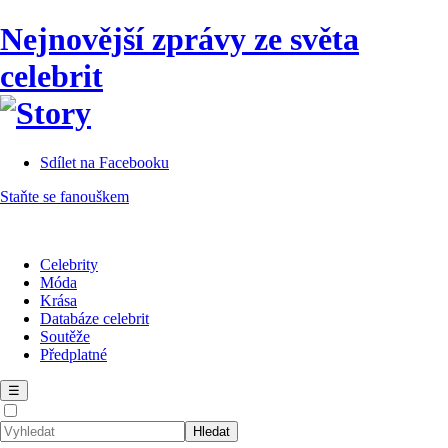
Nejnovější zprávy ze světa
celebrit
Sdílet na Facebooku
Staňte se fanouškem
Celebrity
Móda
Krása
Databáze celebrit
Soutěže
Předplatné
☰