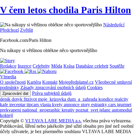
V čem letos chodila Paris Hilton
Následující
Předchozí
Zvětšit
Facebook.com/Paris Hilton
Na nákupy si většinou oblékne něco sportovnějšího
Redakce
Inzerce
Celebrity
Móda
Krása
Databáze celebrit
Soutěže
Vlmedia
O společnosti
Kariéra
Kontakt
Mojepředplatné.cz
Všeobecné smluvní
podmínky
Zásady zpracování osobních údajů
Cookies
Práva subjektů údajů
Zpracování dat
denik
dotyk
fitzivot
moje_krizovka
dum_a_zahrada
kondice
realcity
kafe
ireceptar
tipcars
vlasta
kvety
annonce
story
estranky
cars
igurmet
prekvapeni
national_geographic
kreativ
poznat_svet
iglanc
automodul
koktejl
Copyright ©
VLTAVA LABE MEDIA a.s.
všechna práva vyhrazena.
Publikování, šíření nebo jakékoliv jiné užití obsahu pro jiné než osobní
účely uživatele, je bez písemného souhlasu VLTAVA LABE MEDIA