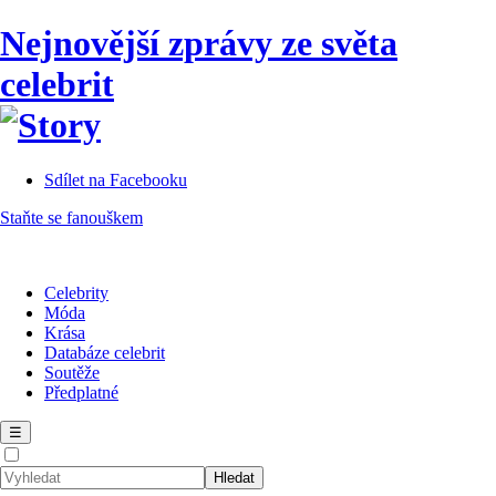
Nejnovější zprávy ze světa
celebrit
Sdílet na Facebooku
Staňte se fanouškem
Celebrity
Móda
Krása
Databáze celebrit
Soutěže
Předplatné
☰