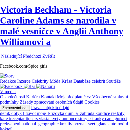
Victoria Beckham - Victoria
Caroline Adams se narodila v
malé vesničce v Anglii Anthony
Williamovi a
Následující
Předchozí
Zvětšit
Facebook.com/Spice girls
Redakce
Inzerce
Celebrity
Móda
Krása
Databáze celebrit
Soutěže
Vlmedia
O společnosti
Kariéra
Kontakt
Mojepředplatné.cz
Všeobecné smluvní
podmínky
Zásady zpracování osobních údajů
Cookies
Práva subjektů údajů
Zpracování dat
denik
dotyk
fitzivot
moje_krizovka
dum_a_zahrada
kondice
realcity
kafe
ireceptar
tipcars
vlasta
kvety
annonce
story
estranky
cars
igurmet
prekvapeni
national_geographic
kreativ
poznat_svet
iglanc
automodul
koktejl