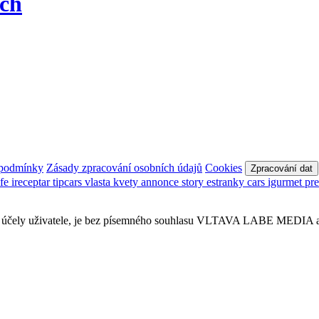
ech
 podmínky
Zásady zpracování osobních údajů
Cookies
Zpracování dat
afe
ireceptar
tipcars
vlasta
kvety
annonce
story
estranky
cars
igurmet
pr
obní účely uživatele, je bez písemného souhlasu VLTAVA LABE MEDIA a.s