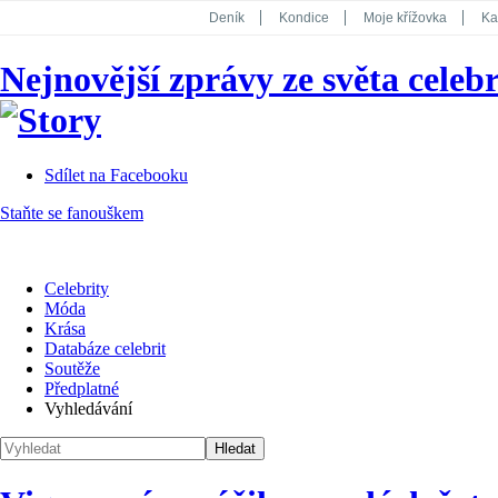
Deník
Kondice
Moje křížovka
Ka
National Geographic
Dotyk
Story
Nejnovější zprávy ze světa celebr
Koktejl
Sdílet na Facebooku
Staňte se fanouškem
Celebrity
Móda
Krása
Databáze celebrit
Soutěže
Předplatné
Vyhledávání