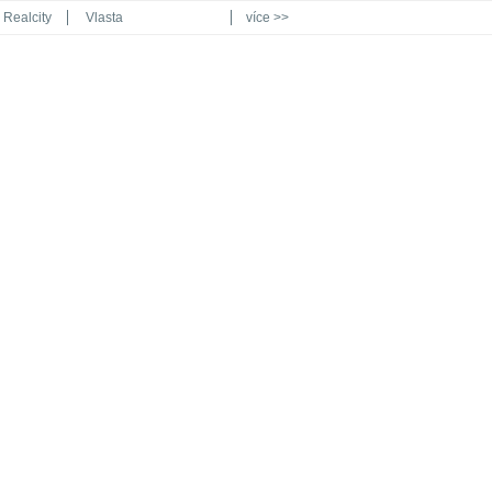
Realcity
Vlasta
více >>
Automodul.cz
Poznat svět