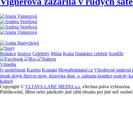
Vignerová zazářila v rudých šat
Redakce
Inzerce
Celebrity
Móda
Krása
Databáze celebrit
Soutěže
Vlmedia
O společnosti
Kariéra
Kontakt
Mojepředplatné.cz
Všeobecné smluvní
denik
dotyk
fitzivot
moje_krizovka
dum_a_zahrada
kondice
realcity
k
koktejl
Copyright ©
VLTAVA LABE MEDIA a.s.
všechna práva vyhrazena.
Publikování, šíření nebo jakékoliv jiné užití obsahu pro jiné než os