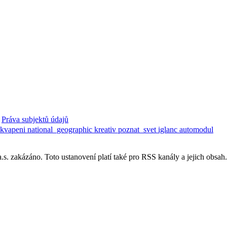
Práva subjektů údajů
ekvapeni
national_geographic
kreativ
poznat_svet
iglanc
automodul
. zakázáno. Toto ustanovení platí také pro RSS kanály a jejich obsah.