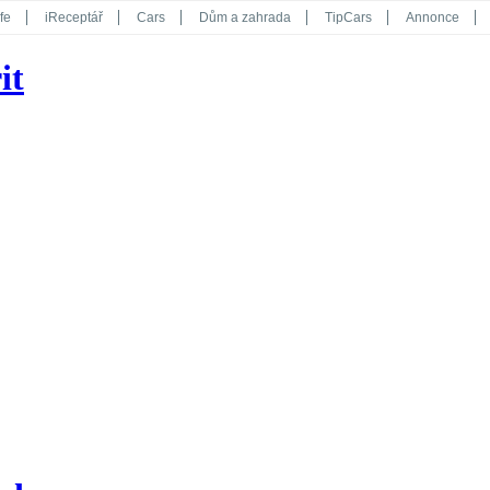
fe
iReceptář
Cars
Dům a zahrada
TipCars
Annonce
Květy
Překvapení
iGurmet
eStránky
Kreativ
iGlanc
it