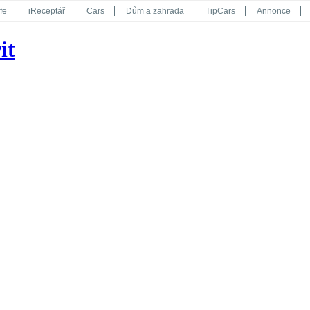
fe
iReceptář
Cars
Dům a zahrada
TipCars
Annonce
Květy
Překvapení
iGurmet
eStránky
Kreativ
iGlanc
it