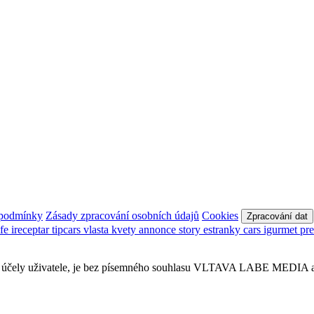
 podmínky
Zásady zpracování osobních údajů
Cookies
Zpracování dat
afe
ireceptar
tipcars
vlasta
kvety
annonce
story
estranky
cars
igurmet
pr
obní účely uživatele, je bez písemného souhlasu VLTAVA LABE MEDIA a.s