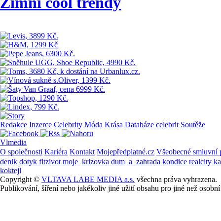
Zimní cool trendy
Redakce
Inzerce
Celebrity
Móda
Krása
Databáze celebrit
Soutěže
Vlmedia
O společnosti
Kariéra
Kontakt
Mojepředplatné.cz
Všeobecné smluvní
denik
dotyk
fitzivot
moje_krizovka
dum_a_zahrada
kondice
realcity
k
koktejl
Copyright ©
VLTAVA LABE MEDIA a.s.
všechna práva vyhrazena.
Publikování, šíření nebo jakékoliv jiné užití obsahu pro jiné než os