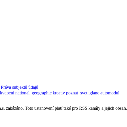
Práva subjektů údajů
ekvapeni
national_geographic
kreativ
poznat_svet
iglanc
automodul
. zakázáno. Toto ustanovení platí také pro RSS kanály a jejich obsah.