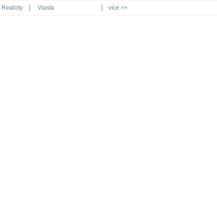
Realcity
Vlasta
více >>
Automodul.cz
Poznat svět