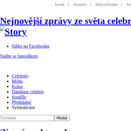
Deník
Kondice
Moje křížovka
Ka
National Geographic
Dotyk
Story
Nejnovější zprávy ze světa celebr
Koktejl
Sdílet na Facebooku
Staňte se fanouškem
Celebrity
Móda
Krása
Databáze celebrit
Soutěže
Předplatné
Vyhledávání