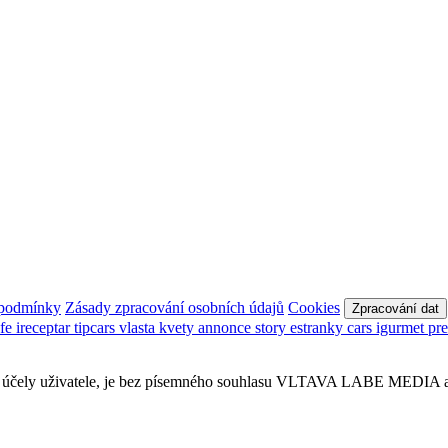
 podmínky
Zásady zpracování osobních údajů
Cookies
Zpracování dat
afe
ireceptar
tipcars
vlasta
kvety
annonce
story
estranky
cars
igurmet
pr
obní účely uživatele, je bez písemného souhlasu VLTAVA LABE MEDIA a.s