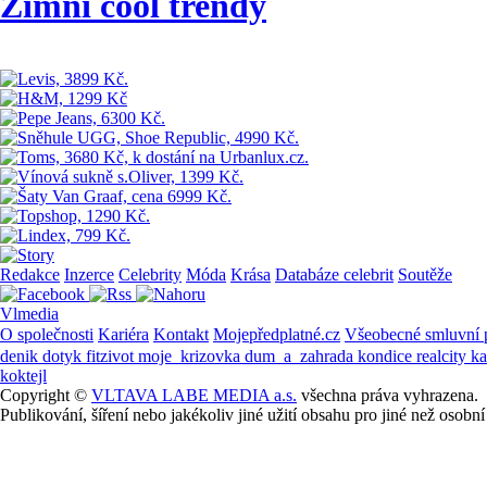
Zimní cool trendy
Redakce
Inzerce
Celebrity
Móda
Krása
Databáze celebrit
Soutěže
Vlmedia
O společnosti
Kariéra
Kontakt
Mojepředplatné.cz
Všeobecné smluvní
denik
dotyk
fitzivot
moje_krizovka
dum_a_zahrada
kondice
realcity
k
koktejl
Copyright ©
VLTAVA LABE MEDIA a.s.
všechna práva vyhrazena.
Publikování, šíření nebo jakékoliv jiné užití obsahu pro jiné než os