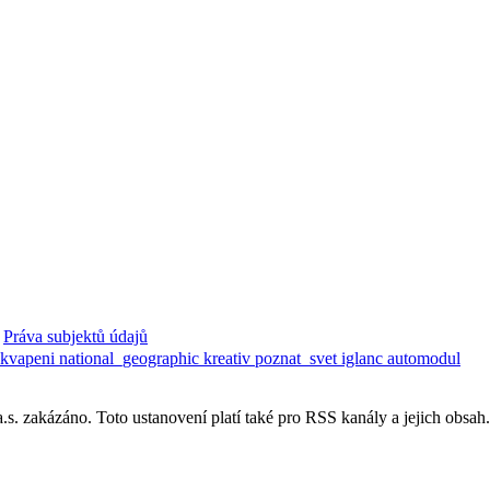
Práva subjektů údajů
ekvapeni
national_geographic
kreativ
poznat_svet
iglanc
automodul
. zakázáno. Toto ustanovení platí také pro RSS kanály a jejich obsah.