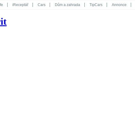
fe
iReceptář
Cars
Dům a zahrada
TipCars
Annonce
Květy
Překvapení
iGurmet
eStránky
Kreativ
iGlanc
it