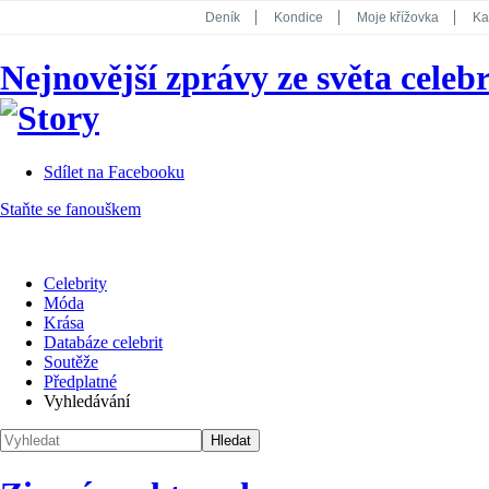
Deník
Kondice
Moje křížovka
Ka
National Geographic
Dotyk
Story
Nejnovější zprávy ze světa celebr
Koktejl
Sdílet na Facebooku
Staňte se fanouškem
Celebrity
Móda
Krása
Databáze celebrit
Soutěže
Předplatné
Vyhledávání