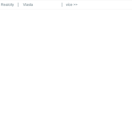
Realcity
Vlasta
více >>
Automodul.cz
Poznat svět