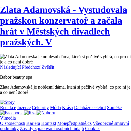
Zlata Adamovská - Vystudovala
pražskou konzervatoř a začala
hrát v Městských divadlech
pražských. V
Následující
Předchozí
Zvětšit
Babor beauty spa
Zlata Adamovská je noblesní dáma, která si pečlivě vybírá, co pro ni je
a co není dobré
Redakce
Inzerce
Celebrity
Móda
Krása
Databáze celebrit
Soutěže
Vlmedia
O společnosti
Kariéra
Kontakt
Mojepředplatné.cz
Všeobecné smluvní
podmínky
Zásady zpracování osobních údajů
Cookies