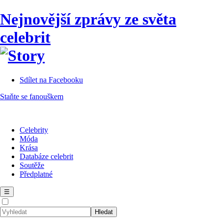
Nejnovější zprávy ze světa
celebrit
Sdílet na Facebooku
Staňte se fanouškem
Celebrity
Móda
Krása
Databáze celebrit
Soutěže
Předplatné
☰