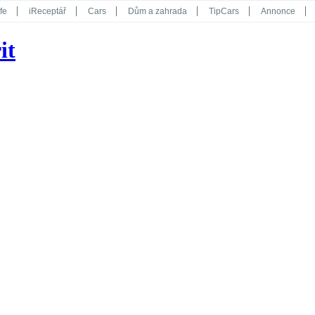
fe
iReceptář
Cars
Dům a zahrada
TipCars
Annonce
Květy
Překvapení
iGurmet
eStránky
Kreativ
iGlanc
it