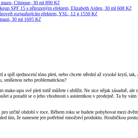
tí a spíš sjednocení tónu pleti, nebo chcete střední až vysoké krytí, t
nou, smíšenou nebo problematickou?
 make-upu své pleti totiž můžete i ublížit. Ne sice nějak zásadně, ale 
šet a poradit se o jeho vhodnosti s asistentkou v prodejně. Ta by vám
tín pro určité období v roce. Během roku se budete pohybovat mezi dvěm
hled tím, že nanesete jen potřebné množství produktu. Houbičkou postup