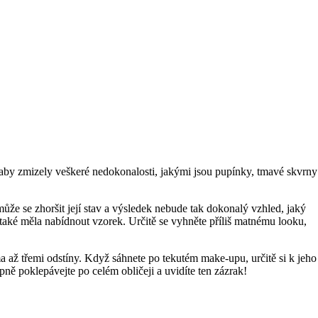
ak, aby zmizely veškeré nedokonalosti, jakými jsou pupínky, tmavé skvrny
může se zhoršit její stav a výsledek nebude tak dokonalý vzhled, jaký
 také měla nabídnout vzorek. Určitě se vyhněte příliš matnému looku,
a až třemi odstíny. Když sáhnete po tekutém make-upu, určitě si k jeho
ně poklepávejte po celém obličeji a uvidíte ten zázrak!