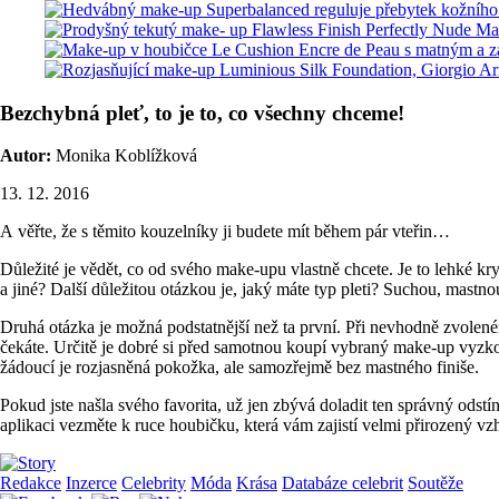
Bezchybná pleť, to je to, co všechny chceme!
Autor:
Monika Koblížková
13. 12. 2016
A věřte, že s těmito kouzelníky ji budete mít během pár vteřin…
Důležité je vědět, co od svého make-upu vlastně chcete. Je to lehké kry
a jiné? Další důležitou otázkou je, jaký máte typ pleti? Suchou, mast
Druhá otázka je možná podstatnější než ta první. Při nevhodně zvoleném
čekáte. Určitě je dobré si před samotnou koupí vybraný make-up vyzkou
žádoucí je rozjasněná pokožka, ale samozřejmě bez mastného finiše.
Pokud jste našla svého favorita, už jen zbývá doladit ten správný ods
aplikaci vezměte k ruce houbičku, která vám zajistí velmi přirozený vz
Redakce
Inzerce
Celebrity
Móda
Krása
Databáze celebrit
Soutěže