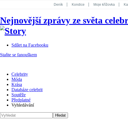
Deník
Kondice
Moje křížovka
Ka
National Geographic
Dotyk
Story
Nejnovější zprávy ze světa celebr
Koktejl
Sdílet na Facebooku
Staňte se fanouškem
Celebrity
Móda
Krása
Databáze celebrit
Soutěže
Předplatné
Vyhledávání