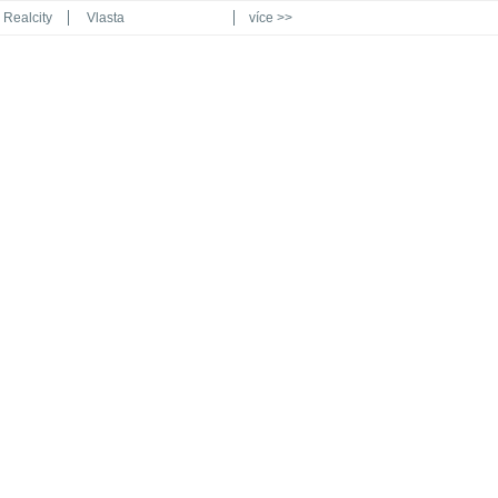
Realcity
Vlasta
více >>
Automodul.cz
Poznat svět