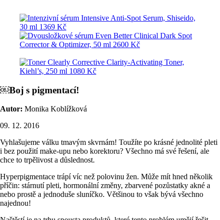
￼Boj s pigmentací!
Autor:
Monika Koblížková
09. 12. 2016
Vyhlašujeme válku tmavým skvrnám! Toužíte po krásné jednolité pleti
i bez použití make-upu nebo korektoru? Všechno má své řešení, ale
chce to trpělivost a důslednost.
Hyperpigmentace trápí víc než polovinu žen. Může mít hned několik
příčin: stárnutí pleti, hormonální změny, zbarvené pozůstatky akné a
nebo prostě a jednoduše sluníčko. Většinou to však bývá všechno
najednou!
Naštěstí je na trhu spousta produktů, které tento problém umějí řešit