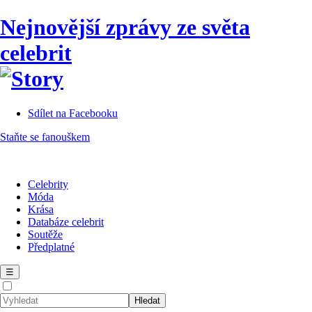
Nejnovější zprávy ze světa
celebrit
Sdílet na Facebooku
Staňte se fanouškem
Celebrity
Móda
Krása
Databáze celebrit
Soutěže
Předplatné
☰