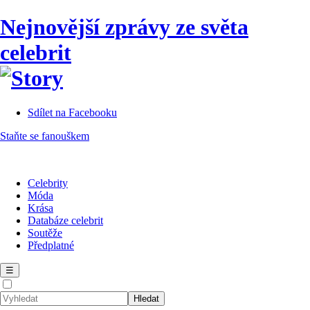
Nejnovější zprávy ze světa
celebrit
Sdílet na Facebooku
Staňte se fanouškem
Celebrity
Móda
Krása
Databáze celebrit
Soutěže
Předplatné
☰