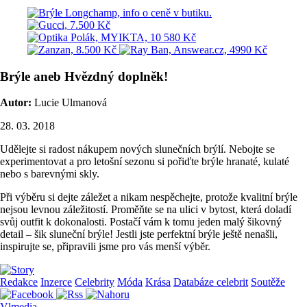
Brýle aneb Hvězdný doplněk!
Autor:
Lucie Ulmanová
28. 03. 2018
Udělejte si radost nákupem nových slunečních brýlí. Nebojte se
experimentovat a pro letošní sezonu si pořiďte brýle hranaté, kulaté
nebo s barevnými skly.
Při výběru si dejte záležet a nikam nespěchejte, protože kvalitní brýle
nejsou levnou záležitostí. Proměňte se na ulici v bytost, která doladí
svůj outfit k dokonalosti. Postačí vám k tomu jeden malý šikovný
detail – šik sluneční brýle! Jestli jste perfektní brýle ještě nenašli,
inspirujte se, připravili jsme pro vás menší výběr.
Redakce
Inzerce
Celebrity
Móda
Krása
Databáze celebrit
Soutěže
Vlmedia