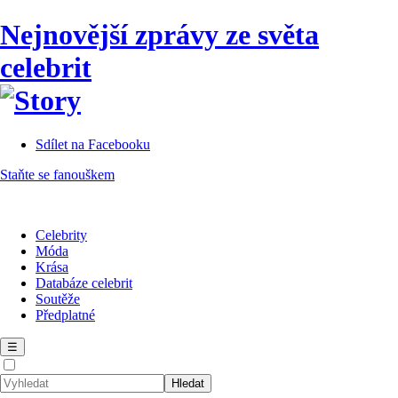
Nejnovější zprávy ze světa
celebrit
Sdílet na Facebooku
Staňte se fanouškem
Celebrity
Móda
Krása
Databáze celebrit
Soutěže
Předplatné
☰