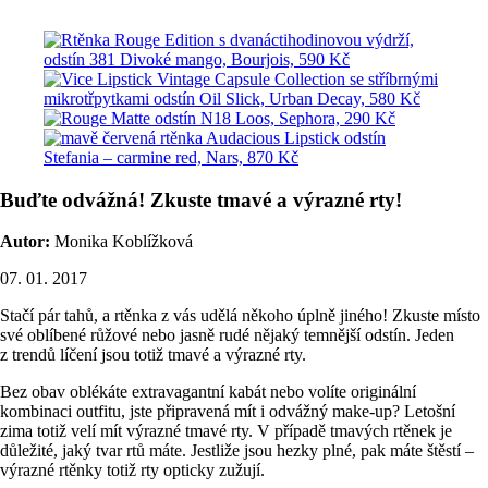
Buďte odvážná! Zkuste tmavé a výrazné rty!
Autor:
Monika Koblížková
07. 01. 2017
Stačí pár tahů, a rtěnka z vás udělá někoho úplně jiného! Zkuste místo
své oblíbené růžové nebo jasně rudé nějaký temnější odstín. Jeden
z trendů líčení jsou totiž tmavé a výrazné rty.
Bez obav oblékáte extravagantní kabát nebo volíte originální
kombinaci outfitu, jste připravená mít i odvážný make-up? Letošní
zima totiž velí mít výrazné tmavé rty. V případě tmavých rtěnek je
důležité, jaký tvar rtů máte. Jestliže jsou hezky plné, pak máte štěstí –
výrazné rtěnky totiž rty opticky zužují.