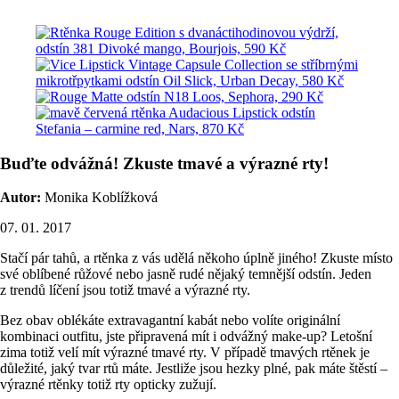
Buďte odvážná! Zkuste tmavé a výrazné rty!
Autor:
Monika Koblížková
07. 01. 2017
Stačí pár tahů, a rtěnka z vás udělá někoho úplně jiného! Zkuste místo
své oblíbené růžové nebo jasně rudé nějaký temnější odstín. Jeden
z trendů líčení jsou totiž tmavé a výrazné rty.
Bez obav oblékáte extravagantní kabát nebo volíte originální
kombinaci outfitu, jste připravená mít i odvážný make-up? Letošní
zima totiž velí mít výrazné tmavé rty. V případě tmavých rtěnek je
důležité, jaký tvar rtů máte. Jestliže jsou hezky plné, pak máte štěstí –
výrazné rtěnky totiž rty opticky zužují.