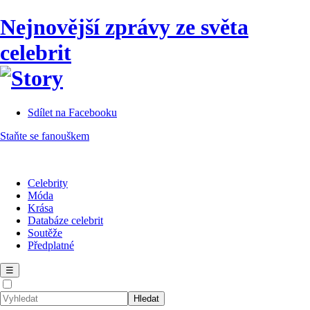
Nejnovější zprávy ze světa
celebrit
Sdílet na Facebooku
Staňte se fanouškem
Celebrity
Móda
Krása
Databáze celebrit
Soutěže
Předplatné
☰