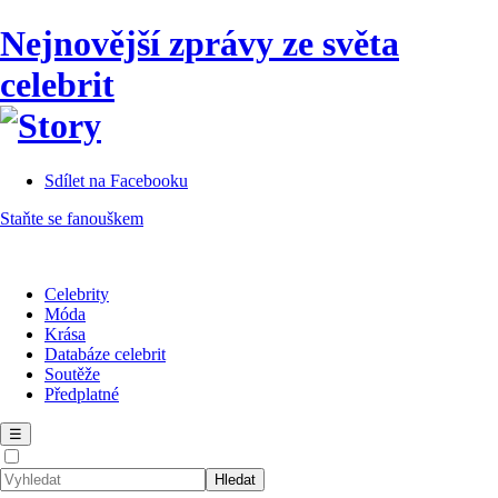
Nejnovější zprávy ze světa
celebrit
Sdílet na Facebooku
Staňte se fanouškem
Celebrity
Móda
Krása
Databáze celebrit
Soutěže
Předplatné
☰