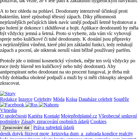
používat, tak vězte, že v létě patří k základním hygienickým návykům.
A to bez ohledu na pohlaví. Deodoranty intenzivně účinkují proti
bakteriím, které způsobují tělesný zápach. Díky přítomnosti
nejrůznějších pečujících látek navíc umějí podpaží šetrně hydratovat a
po holení je dokonce i zklidňovat a hojit. Aplikace deodorantů by měla
být vždycky jemná a šetrná. Proto si vyberte, zda vám víc vyhovují
spreje nebo kuličkové či tuhé deodoranty. K dostání jsou přípravky
s nejrůznějšími vůněmi, které plní jen základní funkci, tedy redukují
zápach a pocení, ale nikterak neruší vámi běžně používaný parfém.
Protože jde o intimní kosmetický výrobek, mějte ten svůj vždycky po
ruce (tedy hlavně ten kuličkový nebo tuhý deodorant). Aby
antiperspirant nebo deodorant na sto procent fungoval, je třeba mít
vždy dohladka oholené podpaží a muži by si měli chloupky alespoň
zkracovat.
Redakce
Inzerce
Celebrity
Móda
Krása
Databáze celebrit
Soutěže
Vlmedia
O společnosti
Kariéra
Kontakt
Mojepředplatné.cz
Všeobecné smluvní
podmínky
Zásady zpracování osobních údajů
Cookies
Práva subjektů údajů
Zpracování dat
denik
dotyk
fitzivot
moje_krizovka
dum_a_zahrada
kondice
realcity