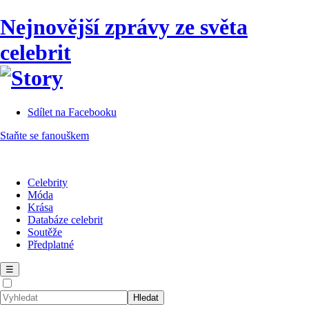
Nejnovější zprávy ze světa
celebrit
Sdílet na Facebooku
Staňte se fanouškem
Celebrity
Móda
Krása
Databáze celebrit
Soutěže
Předplatné
☰