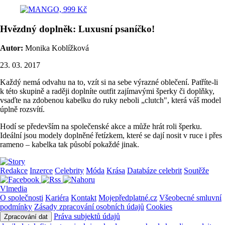
Hvězdný doplněk: Luxusní psaníčko!
Autor:
Monika Koblížková
23. 03. 2017
Každý nemá odvahu na to, vzít si na sebe výrazné oblečení. Patříte-li
k této skupině a raději doplníte outfit zajímavými šperky či doplňky,
vsaďte na zdobenou kabelku do ruky neboli „clutch", která váš model
úplně rozsvítí.
Hodí se především na společenské akce a může hrát roli šperku.
Ideální jsou modely doplněné řetízkem, které se dají nosit v ruce i přes
rameno – kabelka tak působí pokaždé jinak.
Redakce
Inzerce
Celebrity
Móda
Krása
Databáze celebrit
Soutěže
Vlmedia
O společnosti
Kariéra
Kontakt
Mojepředplatné.cz
Všeobecné smluvní
podmínky
Zásady zpracování osobních údajů
Cookies
Práva subjektů údajů
Zpracování dat