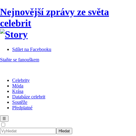
Nejnovější zprávy ze světa
celebrit
Sdílet na Facebooku
Staňte se fanouškem
Celebrity
Móda
Krása
Databáze celebrit
Soutěže
Předplatné
☰