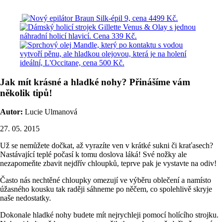
Jak mít krásné a hladké nohy? Přinášíme vám
několik tipů!
Autor:
Lucie Ulmanová
27. 05. 2015
Už se nemůžete dočkat, až vyrazíte ven v krátké sukni či kraťasech?
Nastávající teplé počasí k tomu doslova láká! Své nožky ale
nezapomeňte zbavit nejdřív chloupků, teprve pak je vystavte na odiv!
Často nás nechtěné chloupky omezují ve výběru oblečení a namísto
úžasného kousku tak raději sáhneme po něčem, co spolehlivě skryje
naše nedostatky.
Dokonale hladké nohy budete mít nejrychleji pomocí holícího strojku.