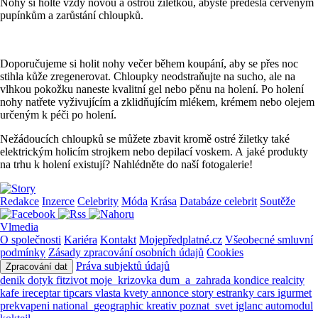
Nohy si holte vždy novou a ostrou žiletkou, abyste předešla červeným
pupínkům a zarůstání chloupků.
Doporučujeme si holit nohy večer během koupání, aby se přes noc
stihla kůže zregenerovat. Chloupky neodstraňujte na sucho, ale na
vlhkou pokožku naneste kvalitní gel nebo pěnu na holení.
Po holení
nohy natřete vyživujícím a zklidňujícím mlékem, krémem nebo olejem
určeným k péči po holení.
Nežádoucích chloupků se můžete zbavit kromě ostré žiletky také
elektrickým holicím strojkem nebo depilací voskem. A jaké produkty
na trhu k holení existují? Nahlédněte do naší fotogalerie!
Redakce
Inzerce
Celebrity
Móda
Krása
Databáze celebrit
Soutěže
Vlmedia
O společnosti
Kariéra
Kontakt
Mojepředplatné.cz
Všeobecné smluvní
podmínky
Zásady zpracování osobních údajů
Cookies
Práva subjektů údajů
Zpracování dat
denik
dotyk
fitzivot
moje_krizovka
dum_a_zahrada
kondice
realcity
kafe
ireceptar
tipcars
vlasta
kvety
annonce
story
estranky
cars
igurmet
prekvapeni
national_geographic
kreativ
poznat_svet
iglanc
automodul