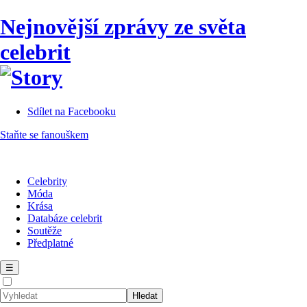
Nejnovější zprávy ze světa
celebrit
Sdílet na Facebooku
Staňte se fanouškem
Celebrity
Móda
Krása
Databáze celebrit
Soutěže
Předplatné
☰