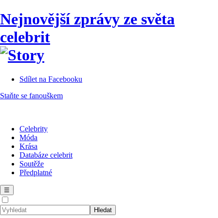
Nejnovější zprávy ze světa
celebrit
Sdílet na Facebooku
Staňte se fanouškem
Celebrity
Móda
Krása
Databáze celebrit
Soutěže
Předplatné
☰