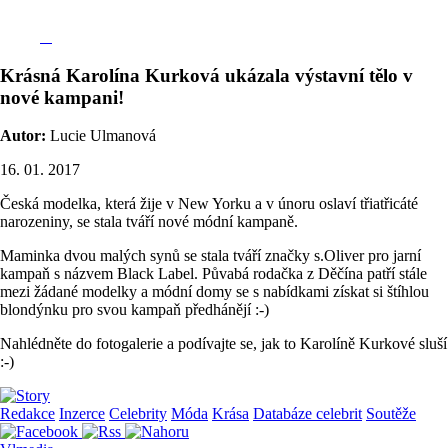
Krásná Karolína Kurková ukázala výstavní tělo v
nové kampani!
Autor:
Lucie Ulmanová
16. 01. 2017
Česká modelka, která žije v New Yorku a v únoru oslaví třiatřicáté
narozeniny, se stala tváří nové módní kampaně.
Maminka dvou malých synů se stala tváří značky s.Oliver pro jarní
kampaň s názvem Black Label. Půvabá rodačka z Děčína patří stále
mezi žádané modelky a módní domy se s nabídkami získat si štíhlou
blondýnku pro svou kampaň předhánějí :-)
Nahlédněte do fotogalerie a podívajte se, jak to Karolíně Kurkové sluší
:-)
Redakce
Inzerce
Celebrity
Móda
Krása
Databáze celebrit
Soutěže