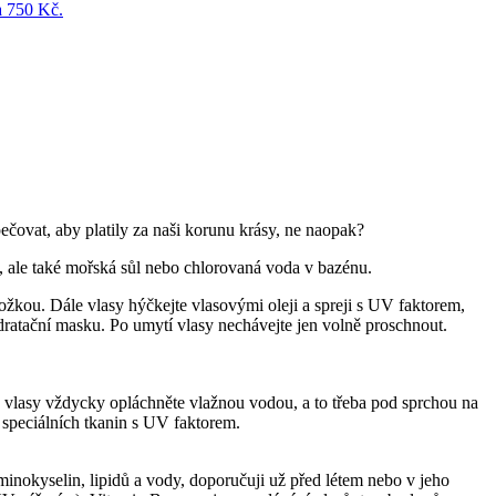
ečovat, aby platily za naši korunu krásy, ne naopak?
y, ale také mořská sůl nebo chlorovaná voda v bazénu.
ožkou. Dále vlasy hýčkejte vlasovými oleji a spreji s UV faktorem,
dratační masku. Po umytí vlasy nechávejte jen volně proschnout.
o vlasy vždycky opláchněte vlažnou vodou, a to třeba pod sprchou na
 speciálních tkanin s UV faktorem.
aminokyselin, lipidů a vody, doporučuji už před létem nebo v jeho