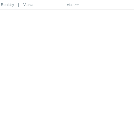
Realcity
Vlasta
více >>
Automodul.cz
Poznat svět