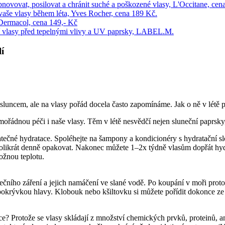
í
luncem, ale na vlasy pořád docela často zapomínáme. Jak o ně v létě p
imořádnou péči i naše vlasy. Těm v létě nesvědčí nejen sluneční paprsk
atečné hydratace. Spoléhejte na šampony a kondicionéry s hydratační sl
několikrát denně opakovat. Nakonec můžete 1–2x týdně vlasům dopřát hy
ožnou teplotu.
čního záření a jejich namáčení ve slané vodě. Po koupání v moři prot
 pokrývkou hlavy. Klobouk nebo kšiltovku si můžete pořídit dokonce ze
roce? Protože se vlasy skládají z množství chemických prvků, proteinů, 