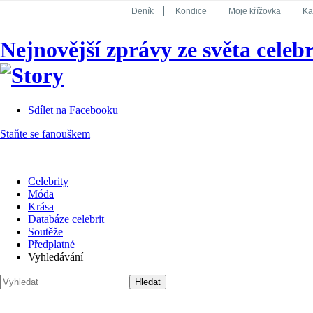
Deník
Kondice
Moje křížovka
Ka
National Geographic
Dotyk
Story
Nejnovější zprávy ze světa celebr
Koktejl
Sdílet na Facebooku
Staňte se fanouškem
Celebrity
Móda
Krása
Databáze celebrit
Soutěže
Předplatné
Vyhledávání