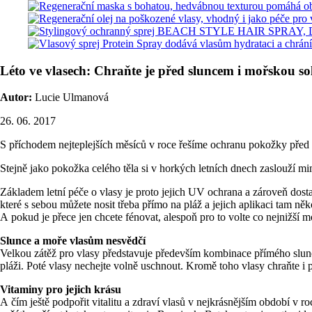
Léto ve vlasech: Chraňte je před sluncem i mořskou sol
Autor:
Lucie Ulmanová
26. 06. 2017
S příchodem nejteplejších měsíců v roce řešíme ochranu pokožky před s
Stejně jako pokožka celého těla si v horkých letních dnech zaslouží m
Základem letní péče o vlasy je proto jejich UV ochrana a zároveň dost
které s sebou můžete nosit třeba přímo na pláž a jejich aplikaci tam 
A pokud je přece jen chcete fénovat, alespoň pro to volte co nejnižší m
Slunce a moře vlasům nesvědčí
Velkou zátěž pro vlasy představuje především kombinace přímého slune
pláži. Poté vlasy nechejte volně uschnout. Kromě toho vlasy chraňte i
Vitaminy pro jejich krásu
A čím ještě podpořit vitalitu a zdraví vlasů v nejkrásnějším období v 