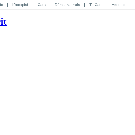
fe
iReceptář
Cars
Dům a zahrada
TipCars
Annonce
Květy
Překvapení
iGurmet
eStránky
Kreativ
iGlanc
it