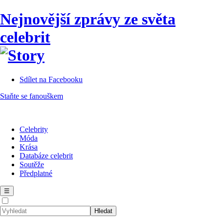
Nejnovější zprávy ze světa
celebrit
Sdílet na Facebooku
Staňte se fanouškem
Celebrity
Móda
Krása
Databáze celebrit
Soutěže
Předplatné
☰