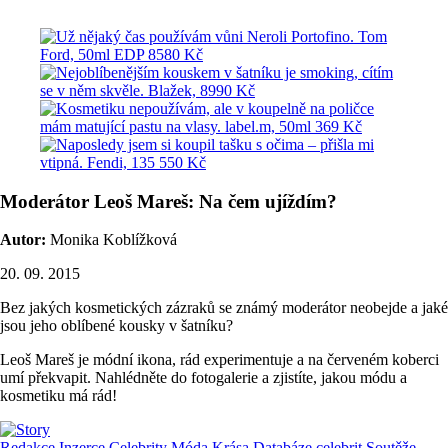
Moderátor Leoš Mareš: Na čem ujíždím?
Autor:
Monika Koblížková
20. 09. 2015
Bez jakých kosmetických zázraků se známý moderátor neobejde a jaké
jsou jeho oblíbené kousky v šatníku?
Leoš Mareš je módní ikona, rád experimentuje a na červeném koberci
umí překvapit. Nahlédněte do fotogalerie a zjistíte, jakou módu a
kosmetiku má rád!
Redakce
Inzerce
Celebrity
Móda
Krása
Databáze celebrit
Soutěže