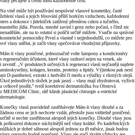
vlasy pečujete a čemu musí každodenně čelit.
Na vině může být používání nesprávné vlasové kosmetiky, časté
žehlení vlasů a jejich fénování příliš horkým vzduchem, každodenní
stres a dokonce i jídelníček zatížený přemírou cukru a tučného,
mastného jídla. Pravda, mnohé zaviní i geny nebo počasí, s čímž nic
nenaděláte, ale na to ostatní si políčit určitě můžete. Vsaďte na správné
kosmetické pomocníky První a vlastně i nejjednodušší, co můžete pro
své vlasy udělat, je začít vlasy opečovávat vhodnými přípravky.
Máte-li vlasy poničené, jednoznačně volte šampony a kondicionéry
s regeneračním účinkem, které vlasy ozdraví nejen na venek, ale
i zevnitř. „V produktech určených k regeneraci vlasů nejčastěji najdete
aminokyseliny, kolagen, keratin, proteiny a lipidy. Výjimkou pak není
ani D-panthenol, extrakt z hedvábí či medu a výtažky z různých olejů.
Úkol jednotlivých složek je pak jasný – vlasy mají zhydratovat, vyživit
a celkově posílit," tvrdí korektivní dermatoložka Iva Obstová
z MEDICOM Clinic, sítě klinik plastické chirurgie a estetické
dermatologie.
Konečky vlasů pravidelně zastřihávejte Máte-li vlasy dlouhé a za
žádnou cenu se jich nechcete vzdát, přestože jsou viditelně poničené,
určitě si nechte zastřihnout alespoň jejich konečky. Dlouhé vlasy jsou
k poškození dokonce náchylnější než vlasy krátké. Po kadeřnických
nůžkách je dobré sáhnout alespoň jednou za tři měsíce, jinak budou
vlasy opravdu hodně poničené. Vlasy ale stačí zkrátit vždycky jen