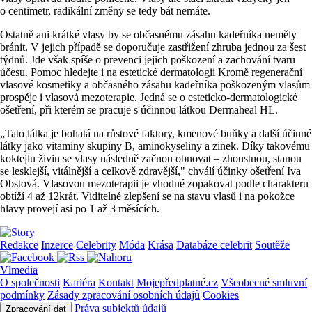
o centimetr, radikální změny se tedy bát nemáte.
Ostatně ani krátké vlasy by se občasnému zásahu kadeřníka neměly
bránit. V jejich případě se doporučuje zastřižení zhruba jednou za šest
týdnů. Jde však spíše o prevenci jejich poškození a zachování tvaru
účesu. Pomoc hledejte i na estetické dermatologii Kromě regenerační
vlasové kosmetiky a občasného zásahu kadeřníka poškozeným vlasům
prospěje i vlasová mezoterapie. Jedná se o esteticko-dermatologické
ošetření, při kterém se pracuje s účinnou látkou Dermaheal HL.
„Tato látka je bohatá na růstové faktory, kmenové buňky a další účinné
látky jako vitaminy skupiny B, aminokyseliny a zinek. Díky takovému
koktejlu živin se vlasy následně začnou obnovat – zhoustnou, stanou
se lesklejší, vitálnější a celkově zdravější," chválí účinky ošetření Iva
Obstová. Vlasovou mezoterapii je vhodné zopakovat podle charakteru
obtíží 4 až 12krát. Viditelné zlepšení se na stavu vlasů i na pokožce
hlavy provejí asi po 1 až 3 měsících.
Redakce
Inzerce
Celebrity
Móda
Krása
Databáze celebrit
Soutěže
Vlmedia
O společnosti
Kariéra
Kontakt
Mojepředplatné.cz
Všeobecné smluvní
podmínky
Zásady zpracování osobních údajů
Cookies
Práva subjektů údajů
Zpracování dat