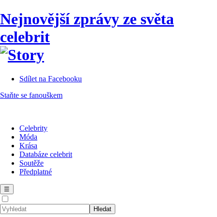
Nejnovější zprávy ze světa
celebrit
Sdílet na Facebooku
Staňte se fanouškem
Celebrity
Móda
Krása
Databáze celebrit
Soutěže
Předplatné
☰