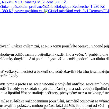
ičování. Otázka ovšem zní, zda-li k tomu používáte opravdu vhodné příp
 vhodným odličovacím prostředkem každé ráno a večer. V průběhu dne se 
ědomky dotýkáte. Ani po ránu byste však neměla podceňovat úlohu důklad
 pleť veškerých nečistot a bakterií skutečně zbavila? Na trhu je samozře
celární vody.
byla tvrdá a proto i ne zcela vhodná k omývání obličeje. Micelární vody
ě. Tenzidy se skládají z hydrofilní části (tj. má ráda vodu) a lipofilní 
ponu a lipofilní část odstraňuje nečistoty, přebytečný maz a make-up,“
ky může svádět ke každodennímu používání, nicméně odličovat se výh
stávají na pokožce, mohou po čase kůži dráždit. Proto není od věci – p