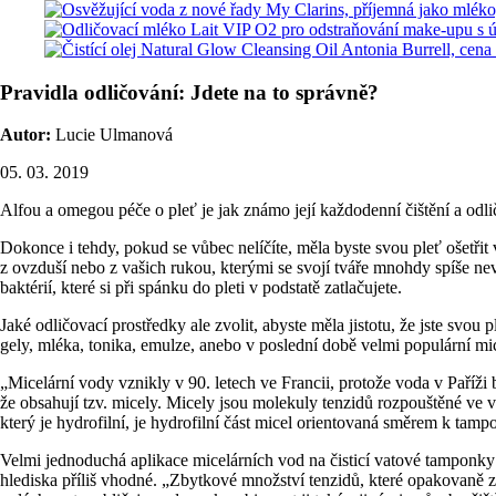
Pravidla odličování: Jdete na to správně?
Autor:
Lucie Ulmanová
05. 03. 2019
Alfou a omegou péče o pleť je jak známo její každodenní čištění a odl
Dokonce i tehdy, pokud se vůbec nelíčíte, měla byste svou pleť ošetřit
z ovzduší nebo z vašich rukou, kterými se svojí tváře mnohdy spíše nev
baktérií, které si při spánku do pleti v podstatě zatlačujete.
Jaké odličovací prostředky ale zvolit, abyste měla jistotu, že jste svou
gely, mléka, tonika, emulze, anebo v poslední době velmi populární mi
„Micelární vody vznikly v 90. letech ve Francii, protože voda v Paříži 
že obsahují tzv. micely. Micely jsou molekuly tenzidů rozpouštěné ve vod
který je hydrofilní, je hydrofilní část micel orientovaná směrem k tam
Velmi jednoduchá aplikace micelárních vod na čisticí vatové tampon
hlediska příliš vhodné. „Zbytkové množství tenzidů, které opakovaně zů