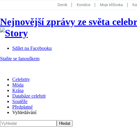
Deník
Kondice
Moje křížovka
Ka
National Geographic
Dotyk
Story
Nejnovější zprávy ze světa celebr
Koktejl
Sdílet na Facebooku
Staňte se fanouškem
Celebrity
Móda
Krása
Databáze celebrit
Soutěže
Předplatné
Vyhledávání