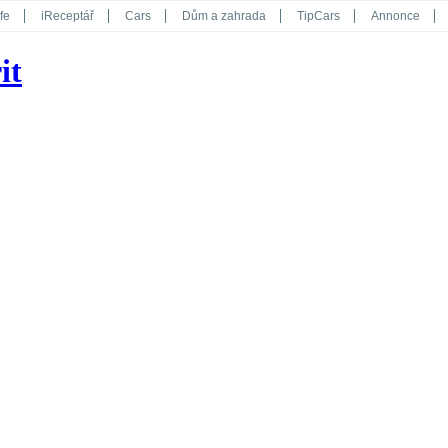
fe
iReceptář
Cars
Dům a zahrada
TipCars
Annonce
Květy
Překvapení
iGurmet
eStránky
Kreativ
iGlanc
it