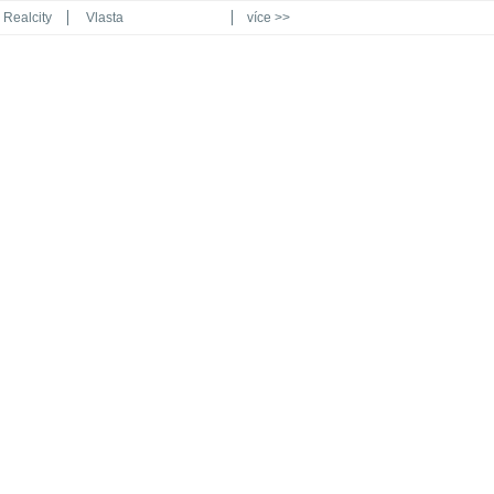
Realcity
Vlasta
více >>
Automodul.cz
Poznat svět