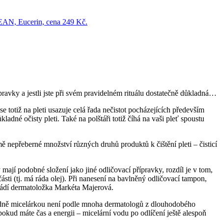
ravky a jestli jste při svém pravidelném rituálu dostatečně důkladná…
totiž na pleti usazuje celá řada nečistot pocházejících především
né očisty pleti. Také na polštáři totiž číhá na vaši pleť spoustu
jmě nepřeberné množství různých druhů produktů k čištění pleti – čisticí
 mají podobné složení jako jiné odličovací přípravky, rozdíl je v tom,
části (tj. má ráda olej). Při nanesení na bavlněný odličovací tampon,
 uvádí dermatoložka Markéta Majerová.
radně micelárkou není podle mnoha dermatologů z dlouhodobého
okud máte čas a energii – micelární vodu po odlíčení ještě alespoň