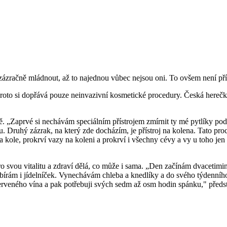
ží zázračně mládnout, až to najednou vůbec nejsou oni. To ovšem není př
roto si dopřává pouze neinvazivní kosmetické procedury. Česká herečka, 
 „Zaprvé si nechávám speciálním přístrojem zmírnit ty mé pytlíky pod o
vu. Druhý zázrak, na který zde docházím, je přístroj na kolena. Tato p
kole, prokrví vazy na koleni a prokrví i všechny cévy a vy u toho jen kl
pro svou vitalitu a zdraví dělá, co může i sama. „Den začínám dvacetim
vybírám i jídelníček. Vynechávám chleba a knedlíky a do svého týdenního
červeného vína a pak potřebuji svých sedm až osm hodin spánku," předst