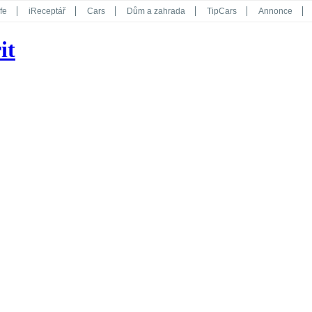
fe
iReceptář
Cars
Dům a zahrada
TipCars
Annonce
Květy
Překvapení
iGurmet
eStránky
Kreativ
iGlanc
it