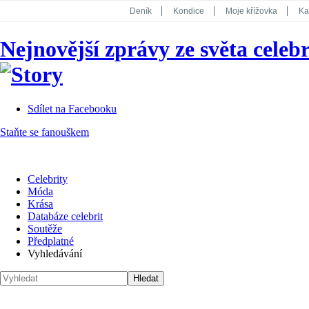
Deník
Kondice
Moje křížovka
Ka
National Geographic
Dotyk
Story
Nejnovější zprávy ze světa celebr
Koktejl
Sdílet na Facebooku
Staňte se fanouškem
Celebrity
Móda
Krása
Databáze celebrit
Soutěže
Předplatné
Vyhledávání