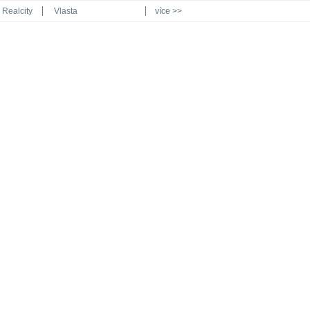
Realcity
Vlasta
více >>
Automodul.cz
Poznat svět