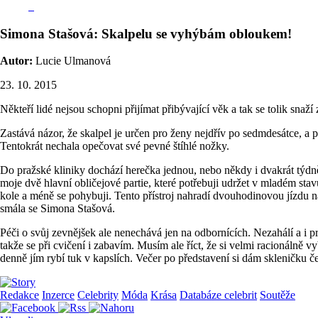
Simona Stašová: Skalpelu se vyhýbám obloukem!
Autor:
Lucie Ulmanová
23. 10. 2015
Někteří lidé nejsou schopni přijímat přibývající věk a tak se tolik sna
Zastává názor, že skalpel je určen pro ženy nejdřív po sedmdesátce, a p
Tentokrát nechala opečovat své pevné štíhlé nožky.
Do pražské kliniky dochází herečka jednou, nebo někdy i dvakrát týdně.
moje dvě hlavní obličejové partie, které potřebuji udržet v mladém sta
kole a méně se pohybuji. Tento přístroj nahradí dvouhodinovou jízdu na 
smála se Simona Stašová.
Péči o svůj zevnějšek ale nenechává jen na odbornících. Nezahálí a i 
takže se při cvičení i zabavím. Musím ale říct, že si velmi racionálně 
denně jím rybí tuk v kapslích. Večer po představení si dám skleničku 
Redakce
Inzerce
Celebrity
Móda
Krása
Databáze celebrit
Soutěže