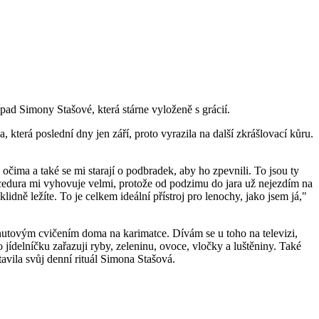
ípad Simony Stašové, která stárne vyloženě s grácií.
která poslední dny jen září, proto vyrazila na další zkrášlovací kůru.
čima a také se mi starají o podbradek, aby ho zpevnili. To jsou ty
rocedura mi vyhovuje velmi, protože od podzimu do jara už nejezdím na
idně ležíte. To je celkem ideální přístroj pro lenochy, jako jsem já,"
inutovým cvičením doma na karimatce. Dívám se u toho na televizi,
 jídelníčku zařazuji ryby, zeleninu, ovoce, vločky a luštěniny. Také
avila svůj denní rituál Simona Stašová.